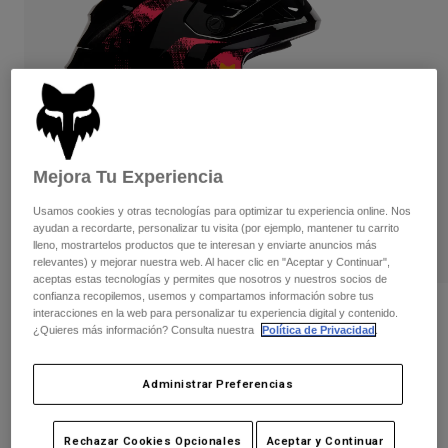
Pantalones
Protecciones
Pantalones
Camisas
Pantalones largos
Gafas de Protección
Ver todo
Guantes
Calcetines
Pantalones cortos
Ver todo
Chaquetas
Chaquetas y chalecos
Mujer
Protecciones
Mejora Tu Experiencia
Camisetas y tops
Guantes
Moto
Usamos cookies y otras tecnologías para optimizar tu experiencia online. Nos
Gafas de protección
Sudaderas
ayudan a recordarte, personalizar tu visita (por ejemplo, mantener tu carrito
Protecciones
Cascos
lleno, mostrartelos productos que te interesan y enviarte anuncios más
Chaquetas
relevantes) y mejorar nuestra web. Al hacer clic en "Aceptar y Continuar",
Calcetines
Camisetas
aceptas estas tecnologías y permites que nosotros y nuestros socios de
Pantalones
Gafas de protección
confianza recopilemos, usemos y compartamos información sobre tus
Pantalones
Mochilas y accesorios
Camisas
Opiniones
interacciones en la web para personalizar tu experiencia digital y contenido.
¿Quieres más información? Consulta nuestra
Política de Privacidad
.
Botas
Calcetines
Ver todo
Casco Rampage Kairos
Recambios
Protecciones
Accesorios
Administrar Preferencias
Guantes
N.º de artículo
36911-279-XL
Niños
Gafas de Protección
Recambios
229,99 €
Rechazar Cookies Opcionales
Aceptar y Continuar