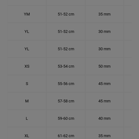
YM
51-52 cm
35 mm
16.
YL
51-52 cm
30 mm
16.
YL
51-52 cm
30 mm
16.
XS
53-54 cm
50 mm
16.
S
55-56 cm
45 mm
17.
M
57-58 cm
45 mm
18.
L
59-60 cm
40 mm
18.
XL
61-62 cm
35 mm
19.