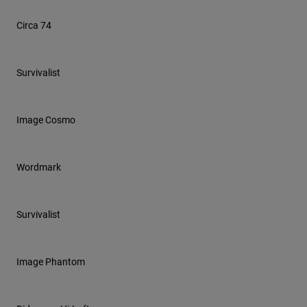
Accesorios
Circa 74
Ver Todo
Bolsas y Mochilas
Survivalist
Gorras y Gorros
Ver todo
Image Cosmo
Wordmark
Survivalist
Image Phantom