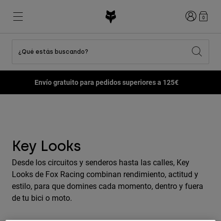
Iniciar sesi
0
¿Qué estás buscando?
Ver Todo
Destacados
Destacados
Destacados
Novedades
Novedades
Novedades
Envío gratuito para pedidos superiores a 125€
Best sellers
Best sellers
Best sellers
MTB
Flexair
Second Nature
Fox Lab
Second Nature
Conjuntos
Fanwear
Conjuntos
Colección Niño
Keylooks
Cascos
Colección Niño
Explorar Lifestyle
Zapatillas
Key Looks
Hombre
Camisetas
Desde los circuitos y senderos hasta las calles, Key
Cascos
Chaquetas
Cascos
Looks de Fox Racing combinan rendimiento, actitud y
Camisetas
estilo, para que domines cada momento, dentro y fuera
Pantalones
Botas
Sudaderas
Zapatillas
de tu bici o moto.
Pantalones Cortos
Chaquetas
Camisetas
Guantes
Camisetas