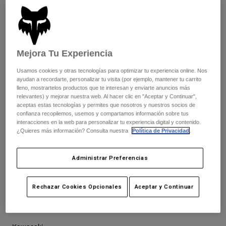
Pantalones
Protecciones
Pantalones
Camisas
Vision 195
Pantalones largos
Gafas de Protección
Ver todo
Guantes
Calcetines
Pantalones cortos
IMAGE Print
Mejora Tu Experiencia
Ver todo
Chaquetas
Chaquetas y chalecos
Usamos cookies y otras tecnologías para optimizar tu experiencia online. Nos
Mujer
ayudan a recordarte, personalizar tu visita (por ejemplo, mantener tu carrito
Protecciones
Absolute 195
lleno, mostrartelos productos que te interesan y enviarte anuncios más
Camisetas y tops
Guantes
Moto
relevantes) y mejorar nuestra web. Al hacer clic en "Aceptar y Continuar",
aceptas estas tecnologías y permites que nosotros y nuestros socios de
Gafas de protección
Sudaderas
confianza recopilemos, usemos y compartamos información sobre tus
Protecciones
Cascos
Survivalist
interacciones en la web para personalizar tu experiencia digital y contenido.
Chaquetas
¿Quieres más información? Consulta nuestra
Política de Privacidad
.
Calcetines
Camisetas
Pantalones
Gafas de protección
Pantalones
Supply
Mochilas y accesorios
Camisas
Administrar Preferencias
Botas
Calcetines
Ver todo
Recambios
Protecciones
Rechazar Cookies Opcionales
Aceptar y Continuar
Absolute
Accesorios
Guantes
Niños
Gafas de Protección
Recambios