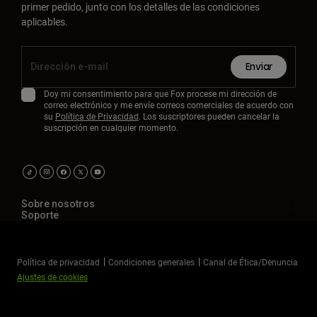
primer pedido, junto con los detalles de las condiciones
Accesorios
aplicables.
Ver Todo
Bolsas y Mochilas
Enviar
Gorras y Gorros
Doy mi consentimiento para que Fox procese mi dirección de
correo electrónico y me envíe correos comerciales de acuerdo con
Ver todo
su
Política de Privacidad
. Los suscriptores pueden cancelar la
suscripción en cualquier momento.
Sobre nosotros
Soporte
Política de privacidad
Condiciones generales
Canal de Ética/Denuncia
Ajustes de cookies