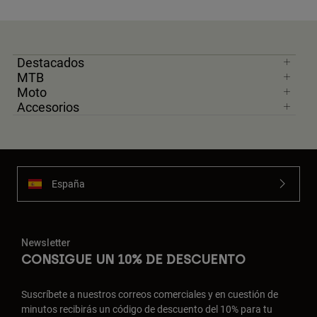
Chaquetas
Explorar Moto
Camisetas
Calcetines
Sudaderas
Ver todo
Product Help
Ver todo
Destacados
Explorar MTB
MTB
Guía de Equipamiento de Moto
Moto
Accesorios
Ropa Casual
Product Help
Accesorios
Guía de cuidado de cascos
Guía de Equipamiento de MTB
Tops
Guía de cuidado de las botas
Gorras y Gorros
Sudaderas
Guía de cuidado de cascos
Bolsas y Mochilas
Chaquetas
España
Calcetines
Pantalones
Stickers
Pantalones Cortos
Otros Accesorios
Newsletter
Bañadores
Ver todo
CONSIGUE UN 10% DE DESCUENTO
Ver todo
Suscríbete a nuestros correos comerciales y en cuestión de
minutos recibirás un código de descuento del 10% para tu