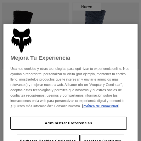
Chaquetas
Explorar Moto
Nuevo
Camisetas
Calcetines
Sudaderas
Ver todo
Product Help
Ver todo
Explorar MTB
Guía de Equipamiento de Moto
Ropa Casual
Product Help
Accesorios
Guía de cuidado de cascos
Mejora Tu Experiencia
Guía de Equipamiento de MTB
Tops
Guía de cuidado de las botas
Gorras y Gorros
Usamos cookies y otras tecnologías para optimizar tu experiencia online. Nos
Sudaderas
Guía de cuidado de cascos
ayudan a recordarte, personalizar tu visita (por ejemplo, mantener tu carrito
Bolsas y Mochilas
Calcetín Flexair Merino de 6"
Calcetines Ranger 20 cm
lleno, mostrartelos productos que te interesan y enviarte anuncios más
Chaquetas
Calcetines
29,99 €
20,99 €
relevantes) y mejorar nuestra web. Al hacer clic en "Aceptar y Continuar",
aceptas estas tecnologías y permites que nosotros y nuestros socios de
Pantalones
Product swatch type of Negro.
Product swatch type of Azul escarcha.
Product swatch type of Rosa neón.
Product swatch type of Marrón nuez moscada.
Product swatch type of Verde salvia.
(8)
Stickers
confianza recopilemos, usemos y compartamos información sobre tus
Pantalones Cortos
interacciones en la web para personalizar tu experiencia digital y contenido.
Product swatch type of Berry.
Product swatch type of Neg
Product swatch type o
Product swatch
Otros Accesorios
¿Quieres más información? Consulta nuestra
Política de Privacidad
.
Bañadores
Ver todo
Ver todo
Administrar Preferencias
Rechazar Cookies Opcionales
Aceptar y Continuar