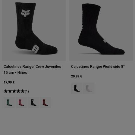
Calcetines Ranger Crew Juveniles
Calcetines Ranger Worldwide 8"
15 cm - Niños
20,99 €
17,99 €
Product swatch type of Negro.
Product swatch type of Bla
(1)
Product swatch type of Arctic Blue.
Product swatch type of Berry.
Product swatch type of Negro.
Product swatch type of Marrón óxido.