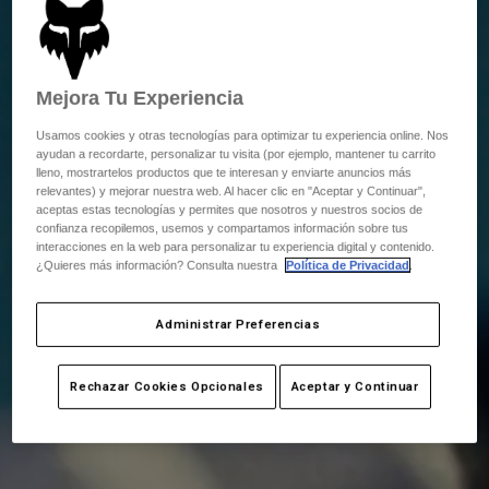
Mejora Tu Experiencia
Usamos cookies y otras tecnologías para optimizar tu experiencia online. Nos
ayudan a recordarte, personalizar tu visita (por ejemplo, mantener tu carrito
lleno, mostrartelos productos que te interesan y enviarte anuncios más
relevantes) y mejorar nuestra web. Al hacer clic en "Aceptar y Continuar",
aceptas estas tecnologías y permites que nosotros y nuestros socios de
confianza recopilemos, usemos y compartamos información sobre tus
interacciones en la web para personalizar tu experiencia digital y contenido.
¿Quieres más información? Consulta nuestra
Política de Privacidad
.
Administrar Preferencias
Rechazar Cookies Opcionales
Aceptar y Continuar