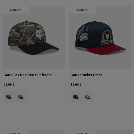
Nuevo
Nuevo
Gorra Fox Realtree Subframe
Gorra trucker Crest
44,99 €
34,99 €
Product swatch type of Black/Multi.
Product swatch type of Multicolor/Green.
Product swatch type of Azul medi
Product swatch type of Pear
Nuevo
Nuevo