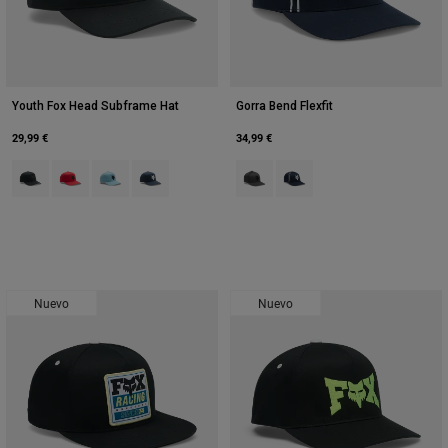
Youth Fox Head Subframe Hat
Gorra Bend Flexfit
29,99 €
34,99 €
Product swatch type of Negro.
Product swatch type of Rojo fuego.
Product swatch type of Azul hielo.
Product swatch type of Azul medianoche.
Product swatch type of Gris Somb
Product swatch type of Azu
Nuevo
Nuevo