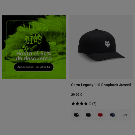
Accesorios
Ver Todo
Bolsas y Mochilas
Gorras y Gorros
Ver todo
Gorra Legacy 110 Snapback Juvenil
29,99 €
(7)
Product swatch type of Negro.
Product swatch type of Neg
Product swatch type 
Product swatch
+3