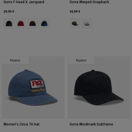
Gorro F Head X Jacquard
Gorra Warped Snapback
29,99 €
34,99 €
Product swatch type of Negro.
Product swatch type of Rojo Chili.
Product swatch type of Café.
Product swatch type of Azul medianoche.
Product swatch type of Verde Oliv
Product swatch type of Pear
Nuevo
Nuevo
Women's Circa 74 Hat
Gorra Wordmark Subframe