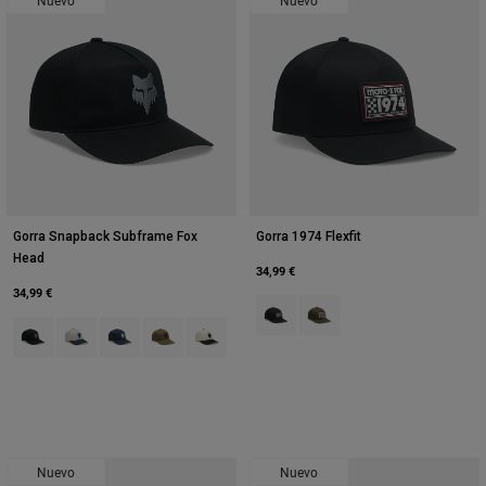
Gorra Snapback Subframe Fox
Gorra 1974 Flexfit
Head
34,99 €
34,99 €
Product swatch type of Negro.
Product swatch type of Verd
Product swatch type of Negro.
Product swatch type of Blanco tiza.
Product swatch type of Azul medianoche.
Product swatch type of Verde Oliva.
Product swatch type of Pearl White.
Nuevo
Nuevo