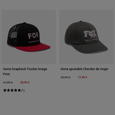
Gorra Snapback Trucker Image
Gorra ajustable Checker de mujer
Print
Price reduced from
to
17,99 €
29,99 €
Price reduced from
to
20,99 €
34,99 €
(1)