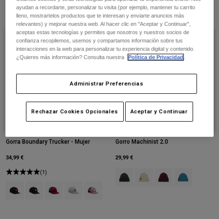
ayudan a recordarte, personalizar tu visita (por ejemplo, mantener tu carrito
lleno, mostrartelos productos que te interesan y enviarte anuncios más
relevantes) y mejorar nuestra web. Al hacer clic en "Aceptar y Continuar",
aceptas estas tecnologías y permites que nosotros y nuestros socios de
Nuevo
confianza recopilemos, usemos y compartamos información sobre tus
interacciones en la web para personalizar tu experiencia digital y contenido.
¿Quieres más información? Consulta nuestra
Política de Privacidad
.
Administrar Preferencias
Rechazar Cookies Opcionales
Aceptar y Continuar
Gorra Boundary Trucker - Mujer
Gorro Machinist 2.0
34,99 €
29,99 €
(1)
Product swatch type of Negro.
Product swatch type of Cr
Product swatch type 
Product swatch
Product swatch type of Negro/Rosa.
Product swatch type of Negro/Blanco.
Product swatch type of Cabernet.
Product swatch type of Gris claro.
Product swatch type of Lavender Drift.