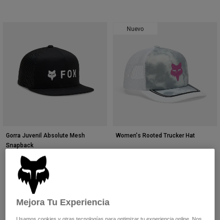
Nuevo
Gorra Juvenil Absolute Mesh
Women's Rooted Trucker Hat
Snapback
39,99 €
29,99 €
Product swatch type of Gris claro.
Product swatch type of Lave
(4)
Product swatch type of Negro.
Product swatch type of Gris Nube.
Product swatch type of Rojo fuego.
Product swatch type of Azul hielo.
Product swatch type of Azul medianoche.
Mejora Tu Experiencia
Usamos cookies y otras tecnologías para optimizar tu experiencia online. Nos