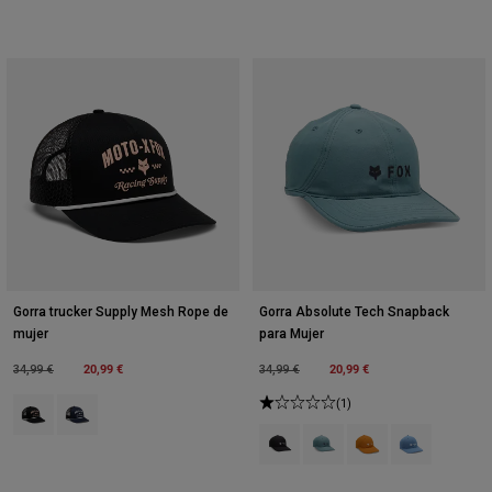
Gorra trucker Supply Mesh Rope de
Gorra Absolute Tech Snapback
mujer
para Mujer
Price reduced from
to
20,99 €
Price reduced from
to
20,99 €
34,99 €
34,99 €
Product swatch type of Negro.
Product swatch type of Azul medianoche.
(1)
Product swatch type of Negro.
Product swatch type of Azu
Product swatch type 
Product swatch 