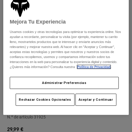
Pantalones
Protecciones
Pantalones
Camisas
Pantalones largos
Gafas de Protección
Ver todo
Mejora Tu Experiencia
Guantes
Calcetines
Pantalones cortos
Usamos cookies y otras tecnologías para optimizar tu experiencia online. Nos
Ver todo
Chaquetas
ayudan a recordarte, personalizar tu visita (por ejemplo, mantener tu carrito
Chaquetas y chalecos
Mujer
lleno, mostrartelos productos que te interesan y enviarte anuncios más
relevantes) y mejorar nuestra web. Al hacer clic en "Aceptar y Continuar",
Protecciones
aceptas estas tecnologías y permites que nosotros y nuestros socios de
Camisetas y tops
Guantes
Moto
confianza recopilemos, usemos y compartamos información sobre tus
interacciones en la web para personalizar tu experiencia digital y contenido.
Gafas de protección
Sudaderas
¿Quieres más información? Consulta nuestra
Política de Privacidad
.
Protecciones
Cascos
Chaquetas
Calcetines
Camisetas
Administrar Preferencias
Pantalones
Gafas de protección
Pantalones
Mochilas y accesorios
Camisas
Opiniones
Botas
Calcetines
Rechazar Cookies Opcionales
Aceptar y Continuar
Ver todo
Gorra Legacy 110 Snapback Juvenil
Recambios
Protecciones
Accesorios
Guantes
N.º de artículo
31925
Niños
Gafas de Protección
Recambios
29,99 €