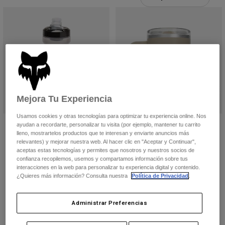
Pantalones
Protecciones
Pantalones
Camisas
Pantalones largos
Gafas de Protección
Ver todo
Guantes
Calcetines
Pantalones cortos
Ver todo
Chaquetas
Chaquetas y chalecos
Mujer
Protecciones
Camisetas y tops
Guantes
Moto
Mejora Tu Experiencia
Gafas de protección
Sudaderas
Usamos cookies y otras tecnologías para optimizar tu experiencia online. Nos
Protecciones
Cascos
Botella Podium Worldwide de 620
Botella de agua Fox x CamelBak
ayudan a recordarte, personalizar tu visita (por ejemplo, mantener tu carrito
Chaquetas
Calcetines
ml
Thrive 16 oz
lleno, mostrartelos productos que te interesan y enviarte anuncios más
Camisetas
Pantalones
relevantes) y mejorar nuestra web. Al hacer clic en "Aceptar y Continuar",
Gafas de protección
14,99 €
Price reduced from
to
23,99 €
39,99 €
aceptas estas tecnologías y permites que nosotros y nuestros socios de
Pantalones
Mochilas y accesorios
Camisas
confianza recopilemos, usemos y compartamos información sobre tus
Botas
Calcetines
interacciones en la web para personalizar tu experiencia digital y contenido.
Ver todo
¿Quieres más información? Consulta nuestra
Política de Privacidad
.
Recambios
Protecciones
Accesorios
Guantes
Administrar Preferencias
Niños
Gafas de Protección
Recambios