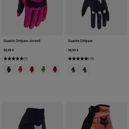
Guante Dirtpaw Juvenil
Guante Dirtpaw
32,99 €
34,99 €
(7)
(15)
Product swatch type of Negro.
Product swatch type of Naranja fluorescente.
Product swatch type of Rojo fluorescente.
Product swatch type of Amarillo fluorescente.
Product swatch type of Rosa.
Product swatch type of Negro.
Product swatch type of Neg