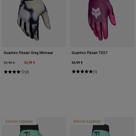
Guantes Flexair Greg Minnaar
Guantes Flexair TS57
Price reduced from
to
32,99 €
54,99 €
54,99 €
(1)
(2)
Edición Especial
Edición Especial