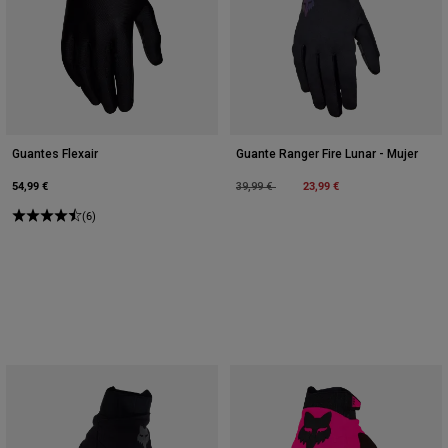
Guantes Flexair
Guante Ranger Fire Lunar - Mujer
54,99 €
Price reduced from
to
23,99 €
39,99 €
(6)