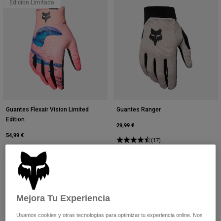
Edición Limitada
Guantes Flexair Vision Limited
Guantes Ranger
Edition
29,99 €
54,99 €
(17)
(2)
Product swatch type of Berry.
Product swatch type of Neg
Product swatch type 
Product swatch
+3
Mejora Tu Experiencia
Usamos cookies y otras tecnologías para optimizar tu experiencia online. Nos