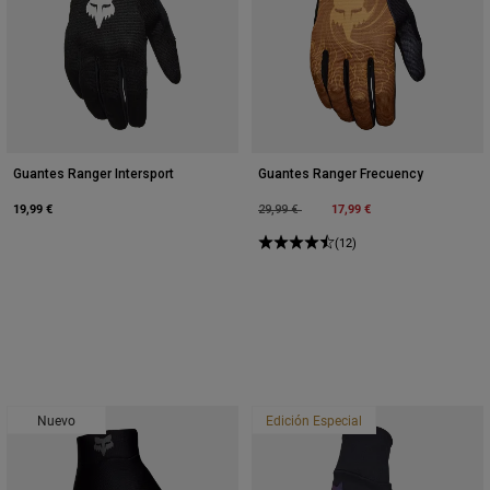
Guantes Ranger Intersport
Guantes Ranger Frecuency
19,99 €
Price reduced from
to
17,99 €
29,99 €
(12)
Nuevo
Edición Especial