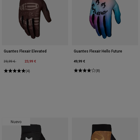
Guantes Flexair Elevated
Guantes Flexair Hello Future
Price reduced from
to
23,99 €
49,99 €
39,99 €
(8)
(4)
Nuevo