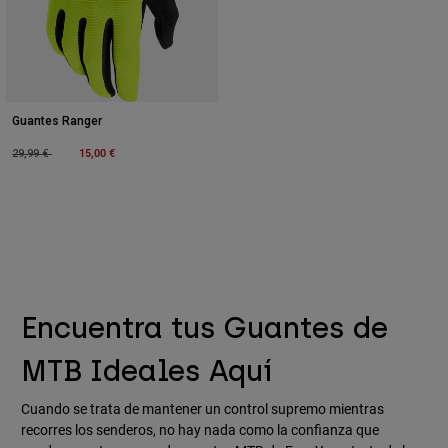
Guantes Ranger
Price reduced from
to
15,00 €
29,99 €
Encuentra tus Guantes de
MTB Ideales Aquí
Cuando se trata de mantener un control supremo mientras
recorres los senderos, no hay nada como la confianza que