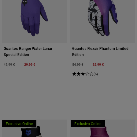
Guantes Ranger Water Lunar
Guantes Flexair Phantom Limited
Special Edition
Edition
Price reduced from
to
29,99 €
Price reduced from
to
32,99 €
49,99 €
54,99 €
(6)
Exclusivo Online
Exclusivo Online