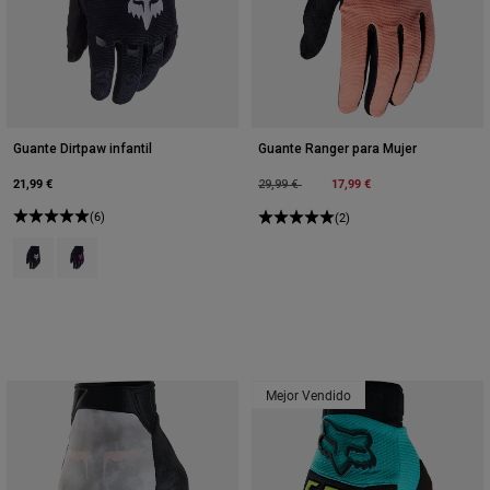
Guante Dirtpaw infantil
Guante Ranger para Mujer
21,99 €
Price reduced from
to
17,99 €
29,99 €
(6)
(2)
Product swatch type of Negro.
Product swatch type of Negro/Rosa.
Mejor Vendido