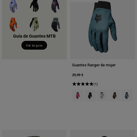
Guía de Guantes MTB
Ver la guía
Guantes Ranger de mujer
29,99 €
(1)
Product swatch type of Berry.
Product swatch type of Neg
Product swatch type o
Product swatch 
Product 