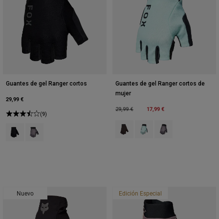
Guantes de gel Ranger cortos
Guantes de gel Ranger cortos de
mujer
29,99 €
Price reduced from
to
17,99 €
29,99 €
(9)
Product swatch type of Negro.
Product swatch type of Azu
Product swatch type 
Product swatch type of Negro.
Product swatch type of Purple Dusk.
Nuevo
Edición Especial