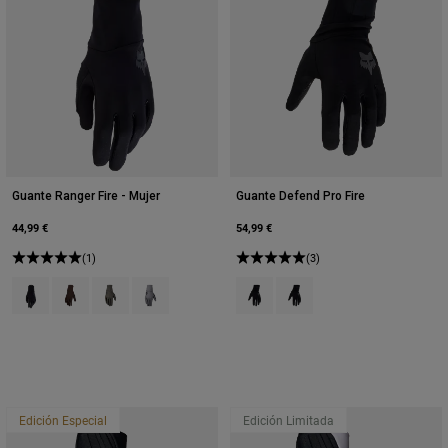
Guante Ranger Fire - Mujer
Guante Defend Pro Fire
44,99 €
54,99 €
(1)
(3)
Product swatch type of Negro.
Product swatch type of Marrón cacao.
Product swatch type of Verde militar.
Product swatch type of Gris Peltre.
Product swatch type of Negro.
Product swatch type of Mar
Edición Especial
Edición Limitada