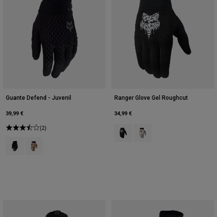
Guante Defend - Juvenil
Ranger Glove Gel Roughcut
39,99 €
34,99 €
(2)
Product swatch type of Negro.
Product swatch type of Blan
Product swatch type of Negro.
Product swatch type of Marrón Azúcar.