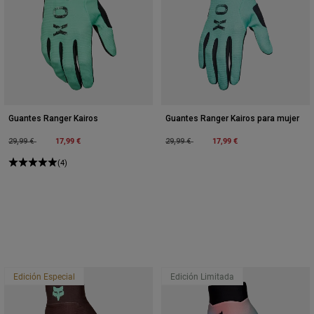
Guantes Ranger Kairos
Guantes Ranger Kairos para mujer
Price reduced from
to
17,99 €
Price reduced from
to
17,99 €
29,99 €
29,99 €
(4)
Edición Especial
Edición Limitada