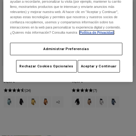
ayudan a recordarte, personalizar tu visita (por ejemplo, mantener tu carrito
lleno, mostrartelos productos que te interesan y enviarte anuncios más
relevantes) y mejorar nuestra web. Al hacer clic en "Aceptar y Continuar",
aceptas estas tecnologías y permites que nosotros y nuestros socios de
confianza recopilemos, usemos y compartamos información sobre tus
interacciones en la web para personalizar tu experiencia digital y contenido.
¿Quieres más información? Consulta nuestra
Política de Privacidad
.
Administrar Preferencias
Rechazar Cookies Opcionales
Aceptar y Continuar
Guantes de gel Ranger
Guante Defend
34,99 €
44,99 €
(24)
(7)
Product swatch type of Arctic Blue.
Product swatch type of Negro.
Product swatch type of Bronce.
Product swatch type of Marrón caramelo.
Product swatch type of Negro.
Product swatch type of Mar
Product swatch type o
Product swatch
+2