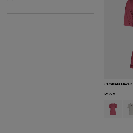
Afinar por Familia de Productos: Core
Camiseta Flexair
69,99 €
Product swatch 
Produ