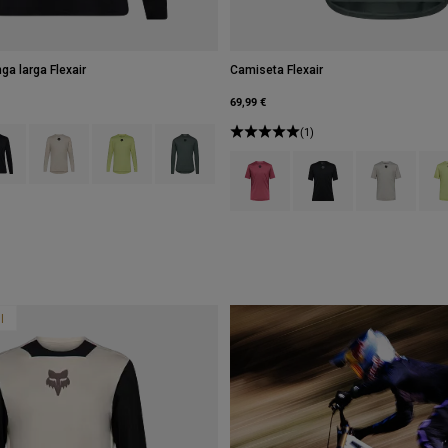
a larga Flexair
Camiseta Flexair
69,99 €
type of Berry.
ct swatch type of Negro.
Product swatch type of Blanco tiza.
Product swatch type of Verde lima.
Product swatch type of Verde salvia.
(1)
Product swatch type of Berry.
Product swatch type of 
Product swatch
Prod
l