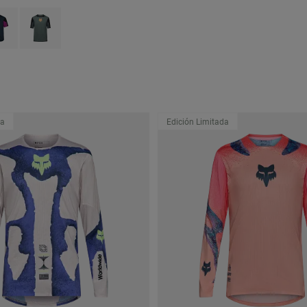
type of Rosa rubor.
ct swatch type of Galaxy Blue.
Product swatch type of Verde salvia.
da
Edición Limitada