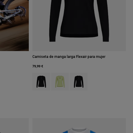
Camiseta de manga larga Flexair para mujer
79,99 €
Product swatch type of Negro.
Product swatch type of Verde lima.
Product swatch type of Verde salv