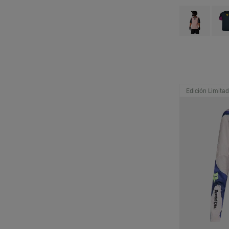
Product swatch 
Produ
Edición Limita