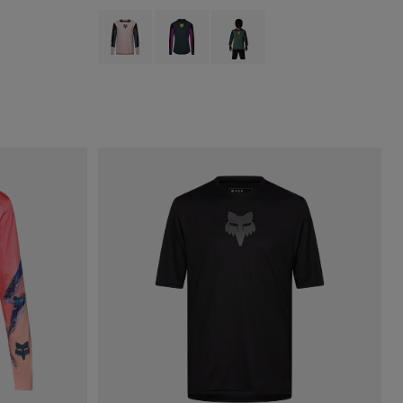
Product swatch type of Rosa rubor.
Product swatch type of Galaxy Blue.
Product swatch type of Verde salv