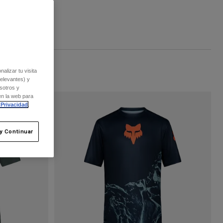
alizar tu visita
relevantes) y
sotros y
en la web para
 Privacidad
.
y Continuar