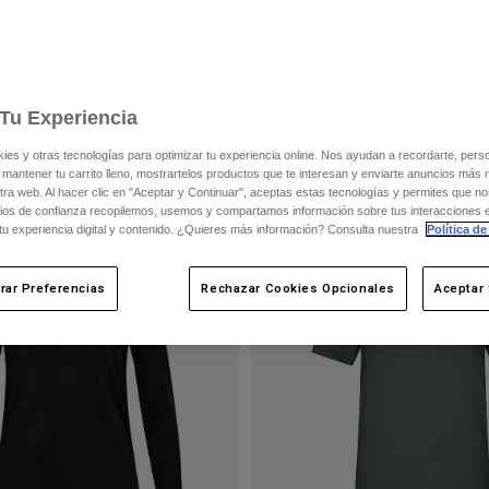
ón MTB?
para encontrar la opción ideal para ti.
Tu Experiencia
s y otras tecnologías para optimizar tu experiencia online. Nos ayudan a recordarte, person
 mantener tu carrito lleno, mostrartelos productos que te interesan y enviarte anuncios más 
ra web. Al hacer clic en "Aceptar y Continuar", aceptas estas tecnologías y permites que no
ios de confianza recopilemos, usemos y compartamos información sobre tus interacciones 
 tu experiencia digital y contenido. ¿Quieres más información? Consulta nuestra
Política de
rar Preferencias
Rechazar Cookies Opcionales
Aceptar 