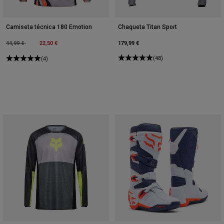
Camiseta técnica 180 Emotion
Chaqueta Titan Sport
Price reduced from
to
22,50 €
179,99 €
44,99 €
(48)
(4)