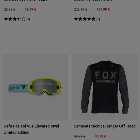
Price reduced from
to
19,49 €
Price reduced from
to
137,99 €
29,99 €
229,99 €
(3)
(7)
Gafas de sol Vue Elevated Vivid
Camiseta técnica Ranger Off-Road
Limited Edition
Price reduced from
to
48,99 €
69,99 €