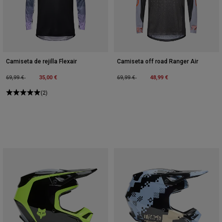
Camiseta de rejilla Flexair
Camiseta off road Ranger Air
Price reduced from
to
35,00 €
Price reduced from
to
48,99 €
69,99 €
69,99 €
(2)