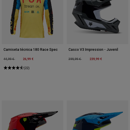
Camiseta técnica 180 Race Spec
Casco V3 Impression - Juvenil
Price reduced from
to
26,99 €
Price reduced from
to
239,99 €
44,99 €
399,99 €
(22)