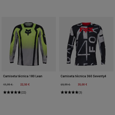
Camiseta técnica 180 Lean
Camiseta técnica 360 Seventy4
Price reduced from
to
22,50 €
Price reduced from
to
35,00 €
44,99 €
69,99 €
(22)
(3)