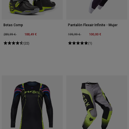
Botas Comp
Pantalón Flexair Infinite - Mujer
Price reduced from
to
188,49 €
Price reduced from
to
100,00 €
289,99 €
199,99 €
(22)
(1)