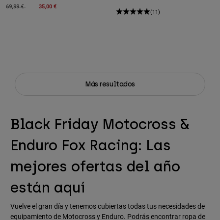
Price reduced from
to
35,00 €
69,99 €
(11)
Más resultados
Black Friday Motocross &
Enduro Fox Racing: Las
mejores ofertas del año
están aquí
Vuelve el gran día y tenemos cubiertas todas tus necesidades de
equipamiento de Motocross y Enduro. Podrás encontrar ropa de