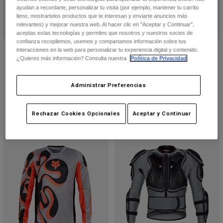
ayudan a recordarte, personalizar tu visita (por ejemplo, mantener tu carrito
lleno, mostrartelos productos que te interesan y enviarte anuncios más
relevantes) y mejorar nuestra web. Al hacer clic en "Aceptar y Continuar",
aceptas estas tecnologías y permites que nosotros y nuestros socios de
confianza recopilemos, usemos y compartamos información sobre tus
Camiseta 360 Fade
180 Digi Image Gloves
interacciones en la web para personalizar tu experiencia digital y contenido.
¿Quieres más información? Consulta nuestra
Política de Privacidad
.
Price reduced from
to
35,00 €
Price reduced from
to
19,49 €
69,99 €
29,99 €
(4)
(3)
Administrar Preferencias
Rechazar Cookies Opcionales
Aceptar y Continuar