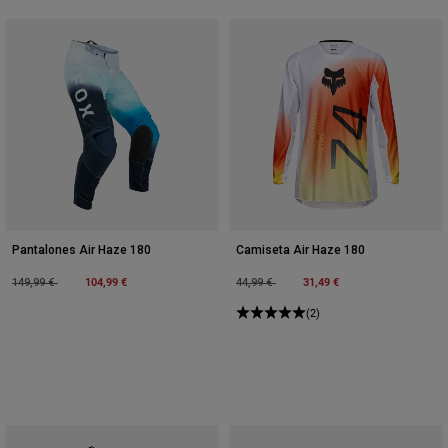
Pantalones Air Haze 180
Camiseta Air Haze 180
Price reduced from
to
104,99 €
Price reduced from
to
31,49 €
149,99 €
44,99 €
(2)