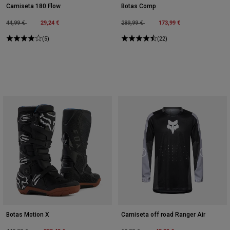
Camiseta 180 Flow
Botas Comp
Price reduced from
to
29,24 €
Price reduced from
to
173,99 €
44,99 €
289,99 €
(5)
(22)
Botas Motion X
Camiseta off road Ranger Air