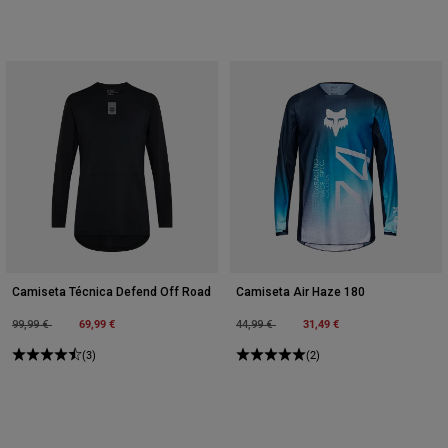
Camiseta Técnica Defend Off Road
Camiseta Air Haze 180
Price reduced from
to
69,99 €
Price reduced from
to
31,49 €
99,99 €
44,99 €
(3)
(2)