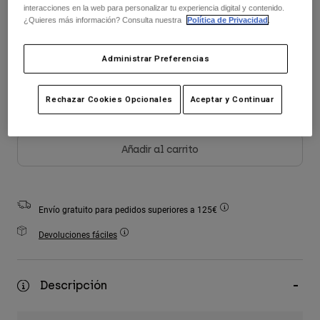
interacciones en la web para personalizar tu experiencia digital y contenido.
Accesorios
¿Quieres más información? Consulta nuestra
Política de Privacidad
.
seleccionado
Ver Todo
Administrar Preferencias
Bolsas y Mochilas
Gorras y Gorros
Rechazar Cookies Opcionales
Aceptar y Continuar
Ver todo
Añadir al carrito
Envío gratuito para pedidos superiores a 125€
Devoluciones fáciles
Descripción