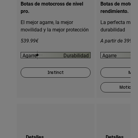
Botas de motocross de nivel
Botas de motocro
pro.
rendimiento.
El mejor agarre, la mejor
La perfecta mezc
movilidad y la mejor protección
durabilidad
539.99€
A partir de 399.9
Agarre
Durabilidad
Agarre
Instinct
Moti
Motion O
Detalles
Detalles