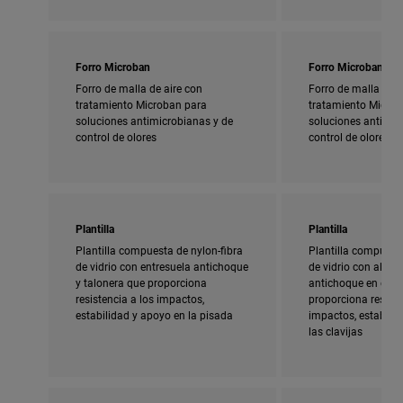
Forro Microban
Forro Microban
Forro de malla de aire con
Forro de malla de a
tratamiento Microban para
tratamiento Micro
soluciones antimicrobianas y de
soluciones antimic
control de olores
control de olores
Plantilla
Plantilla
Plantilla compuesta de nylon-fibra
Plantilla compuesta
de vidrio con entresuela antichoque
de vidrio con almoh
y talonera que proporciona
antichoque en el ta
resistencia a los impactos,
proporciona resiste
estabilidad y apoyo en la pisada
impactos, estabili
las clavijas