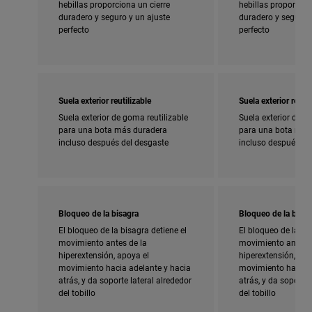
hebillas proporciona un cierre
hebillas proporcion
duradero y seguro y un ajuste
duradero y seguro y
perfecto
perfecto
Suela exterior reutilizable
Suela exterior reutil
Suela exterior de goma reutilizable
Suela exterior de g
para una bota más duradera
para una bota más
incluso después del desgaste
incluso después de
Bloqueo de la bisagra
Bloqueo de la bisag
El bloqueo de la bisagra detiene el
El bloqueo de la bi
movimiento antes de la
movimiento antes d
hiperextensión, apoya el
hiperextensión, apo
movimiento hacia adelante y hacia
movimiento hacia a
atrás, y da soporte lateral alrededor
atrás, y da soporte 
del tobillo
del tobillo