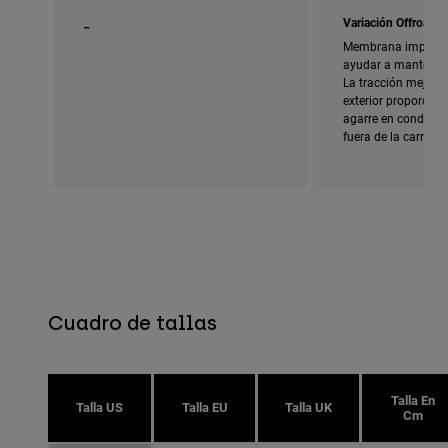
_
Variación Offroad
Membrana imperme
ayudar a mantener 
La tracción mejorad
exterior proporcio
agarre en condicion
fuera de la carreter
Cuadro de tallas
Talla En
Talla US
Talla EU
Talla UK
Cm