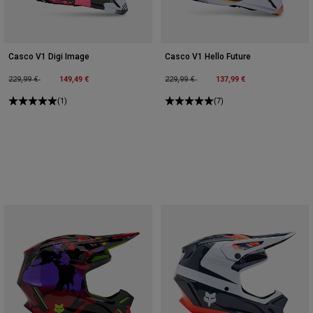
Casco V1 Digi Image
Casco V1 Hello Future
Price reduced from
to
149,49 €
Price reduced from
to
137,99 €
229,99 €
229,99 €
(1)
(7)