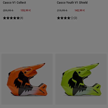
Casco V1 Collect
Casco Youth V1 Shield
Price reduced from
to
155,99 €
Price reduced from
to
142,99 €
239,99 €
219,99 €
(4)
(2)