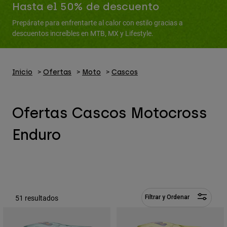
Pantalones
Hasta el 50% de descuento
Protecciones
Pantalones
Camisas
Prepárate para enfrentarte al calor con estilo gracias a
Pantalones largos
Gafas de Protección
descuentos increíbles en MTB, MX y Lifestyle.
Ver todo
Guantes
Calcetines
Pantalones cortos
Ver todo
Chaquetas
Chaquetas y chalecos
Inicio
Ofertas
Moto
Cascos
Mujer
Protecciones
Camisetas y tops
Guantes
Moto
Ofertas Cascos Motocross
Gafas de protección
Sudaderas
Protecciones
Cascos
Chaquetas
Enduro
Calcetines
Camisetas
Pantalones
Gafas de protección
Pantalones
Mochilas y accesorios
Camisas
Botas
Calcetines
Ver todo
Recambios
Protecciones
Accesorios
51 resultados
Filtrar y Ordenar
Guantes
Niños
Gafas de Protección
Recambios