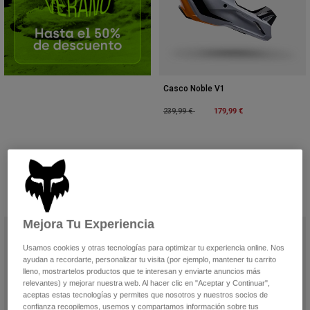
Casco Noble V1
Price reduced from
to
179,99 €
239,99 €
Mejora Tu Experiencia
Usamos cookies y otras tecnologías para optimizar tu experiencia online. Nos
ayudan a recordarte, personalizar tu visita (por ejemplo, mantener tu carrito
lleno, mostrartelos productos que te interesan y enviarte anuncios más
relevantes) y mejorar nuestra web. Al hacer clic en "Aceptar y Continuar",
aceptas estas tecnologías y permites que nosotros y nuestros socios de
confianza recopilemos, usemos y compartamos información sobre tus