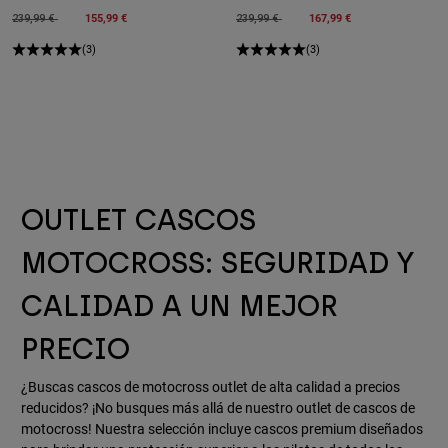
Price reduced from
to
155,99 €
Price reduced from
to
167,99 €
239,99 €
239,99 €
(3)
(3)
OUTLET CASCOS
MOTOCROSS: SEGURIDAD Y
CALIDAD A UN MEJOR
PRECIO
¿Buscas cascos de motocross outlet de alta calidad a precios
reducidos? ¡No busques más allá de nuestro outlet de cascos de
motocross! Nuestra selección incluye cascos premium diseñados