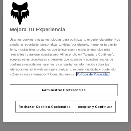
Pantalones
Protecciones
Pantalones
Camisas
8 resultados
Filtrar y Ordenar
Pantalones largos
Gafas de Protección
Ver todo
Guantes
Calcetines
Pantalones cortos
Mejora Tu Experiencia
Ver todo
Chaquetas
Usamos cookies y otras tecnologías para optimizar tu experiencia online. Nos
Chaquetas y chalecos
Mujer
ayudan a recordarte, personalizar tu visita (por ejemplo, mantener tu carrito
Protecciones
lleno, mostrartelos productos que te interesan y enviarte anuncios más
relevantes) y mejorar nuestra web. Al hacer clic en "Aceptar y Continuar",
Camisetas y tops
Guantes
Moto
aceptas estas tecnologías y permites que nosotros y nuestros socios de
Gafas de protección
Sudaderas
confianza recopilemos, usemos y compartamos información sobre tus
Protecciones
Cascos
interacciones en la web para personalizar tu experiencia digital y contenido.
Chaquetas
¿Quieres más información? Consulta nuestra
Política de Privacidad
.
Calcetines
Camisetas
Pantalones
Gafas de protección
Sujetador deportivo Motive de
Sujetador deportivo Motive de
Pantalones
mujer
mujer
Administrar Preferencias
Mochilas y accesorios
Camisas
Botas
Calcetines
Price reduced from
to
47,99 €
Price reduced from
to
43,99 €
79,99 €
79,99 €
Ver todo
Recambios
Protecciones
Rechazar Cookies Opcionales
Aceptar y Continuar
Accesorios
Guantes
Niños
Gafas de Protección
Recambios