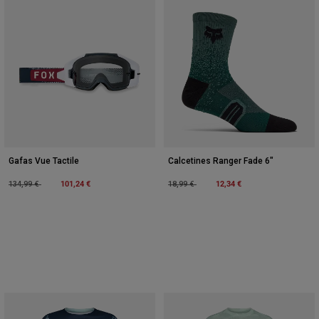
Gafas Vue Tactile
Calcetines Ranger Fade 6"
Price reduced from
to
101,24 €
Price reduced from
to
12,34 €
134,99 €
18,99 €