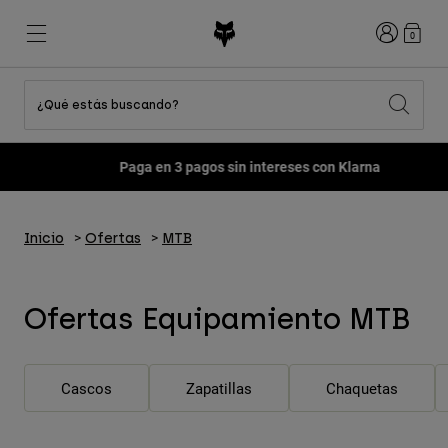
Iniciar sesi
0
¿Qué estás buscando?
Ver Todo
Destacados
Destacados
Destacados
Novedades
Novedades
Novedades
Paga en 3 pagos sin intereses con Klarna
Best sellers
Best sellers
Best sellers
MTB
Flexair
Second Nature
Fox Lab
Second Nature
Conjuntos
Fanwear
Inicio
Ofertas
MTB
Conjuntos
Colección Niño
Keylooks
Cascos
Colección Niño
Explorar Lifestyle
Zapatillas
Ofertas Equipamiento MTB
Hombre
Camisetas
Cascos
Chaquetas
Cascos
Camisetas
Pantalones
Botas
Cascos
Zapatillas
Chaquetas
Sudaderas
Zapatillas
Pantalones Cortos
Chaquetas
Camisetas
Guantes
Camisetas