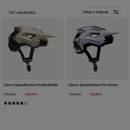
Pantalones
Protecciones
Pantalones
Camisas
247 resultados
Filtrar y Ordenar
Pantalones largos
Gafas de Protección
Ver todo
Guantes
Calcetines
Pantalones cortos
Ver todo
Chaquetas
Chaquetas y chalecos
Mujer
Protecciones
Camisetas y tops
Guantes
Moto
Gafas de protección
Sudaderas
Protecciones
Cascos
Chaquetas
Calcetines
Camisetas
Pantalones
Gafas de protección
Casco Speedframe Pro Backfade
Casco Speedframe Pro Sense
Pantalones
Mochilas y accesorios
Camisas
Price reduced from
to
134,99 €
Price reduced from
to
134,99 €
179,99 €
179,99 €
Botas
Calcetines
Ver todo
(1)
Recambios
Protecciones
Accesorios
Guantes
Niños
Gafas de Protección
Recambios