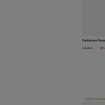
Pantalones Flexa
Price reduced fro
to
127,
169,99 €
Edición Especia