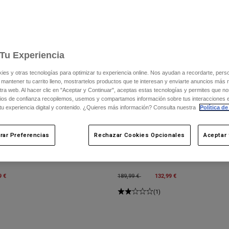
Tu Experiencia
s y otras tecnologías para optimizar tu experiencia online. Nos ayudan a recordarte, person
 mantener tu carrito lleno, mostrartelos productos que te interesan y enviarte anuncios más 
ra web. Al hacer clic en "Aceptar y Continuar", aceptas estas tecnologías y permites que no
ios de confianza recopilemos, usemos y compartamos información sobre tus interacciones 
 tu experiencia digital y contenido. ¿Quieres más información? Consulta nuestra
Política de
rar Preferencias
Rechazar Cookies Opcionales
Aceptar 
Pantalón Flexair Pro
m
9 €
Price reduced from
to
132,99 €
189,99 €
(1)