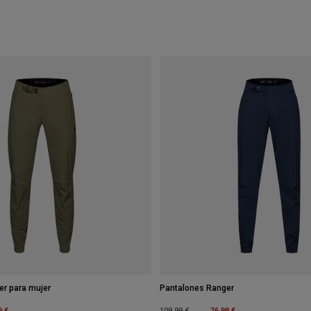
er para mujer
Pantalones Ranger
m
9 €
Price reduced from
to
76,99 €
109,99 €