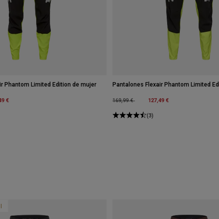
ir Phantom Limited Edition de mujer
Pantalones Flexair Phantom Limited Ed
m
49 €
Price reduced from
to
127,49 €
169,99 €
(3)
l