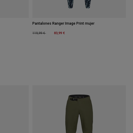
Pantalones Ranger Image Print mujer
Price reduced from
to
83,99 €
119,99 €