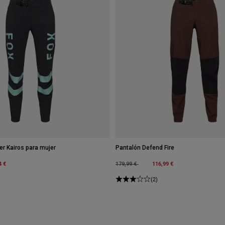
r Kairos para mujer
Pantalón Defend Fire
m
4 €
Price reduced from
to
116,99 €
179,99 €
(2)