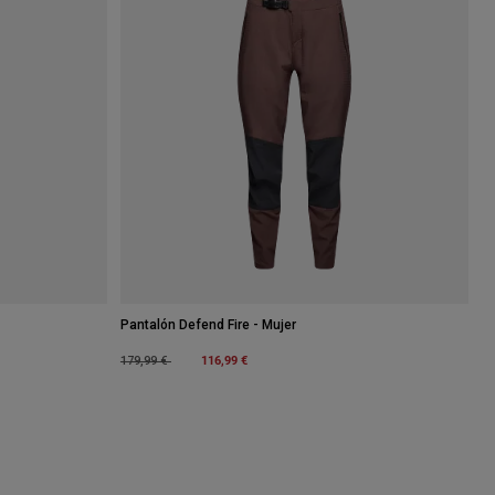
Pantalón Defend Fire - Mujer
Price reduced from
to
116,99 €
179,99 €