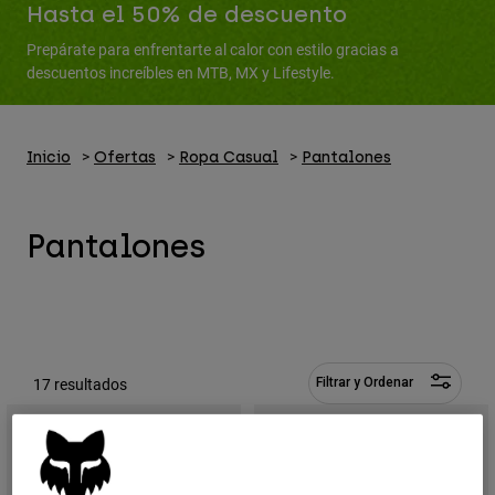
Pantalones
Hasta el 50% de descuento
Protecciones
Pantalones
Camisas
Prepárate para enfrentarte al calor con estilo gracias a
Pantalones largos
Gafas de Protección
descuentos increíbles en MTB, MX y Lifestyle.
Ver todo
Guantes
Calcetines
Pantalones cortos
Ver todo
Chaquetas
Chaquetas y chalecos
Inicio
Ofertas
Ropa Casual
Pantalones
Mujer
Protecciones
Camisetas y tops
Guantes
Moto
Pantalones
Gafas de protección
Sudaderas
Protecciones
Cascos
Chaquetas
Calcetines
Camisetas
Pantalones
Gafas de protección
Pantalones
Mochilas y accesorios
Camisas
Botas
Calcetines
Ver todo
17 resultados
Filtrar y Ordenar
Recambios
Protecciones
Accesorios
Guantes
Niños
Gafas de Protección
Recambios