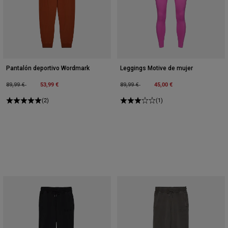
Pantalón deportivo Wordmark
Leggings Motive de mujer
Price reduced from
to
53,99 €
Price reduced from
to
45,00 €
89,99 €
89,99 €
(2)
(1)