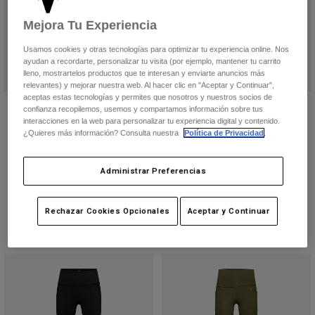
Chaquetas
Explorar Moto
Camisetas
Mejora Tu Experiencia
Calcetines
Sudaderas
Usamos cookies y otras tecnologías para optimizar tu experiencia online. Nos
Ver todo
Product Help
Ver todo
Explorar MTB
ayudan a recordarte, personalizar tu visita (por ejemplo, mantener tu carrito
lleno, mostrartelos productos que te interesan y enviarte anuncios más
relevantes) y mejorar nuestra web. Al hacer clic en "Aceptar y Continuar",
Guía de Equipamiento de Moto
aceptas estas tecnologías y permites que nosotros y nuestros socios de
Ropa Casual
Pantalón deportivo Wordmark
Pantalón deportivo Wordmark
Product Help
confianza recopilemos, usemos y compartamos información sobre tus
Accesorios
Guía de cuidado de cascos
interacciones en la web para personalizar tu experiencia digital y contenido.
Price reduced from
to
45,00 €
Price reduced from
to
45,00 €
89,99 €
89,99 €
¿Quieres más información? Consulta nuestra
Política de Privacidad
.
Guía de Equipamiento de MTB
Tops
Guía de cuidado de las botas
Gorras y Gorros
(2)
(2)
Sudaderas
Guía de cuidado de cascos
Bolsas y Mochilas
Administrar Preferencias
Chaquetas
Calcetines
Pantalones
Rechazar Cookies Opcionales
Aceptar y Continuar
Stickers
Pantalones Cortos
Otros Accesorios
Bañadores
Ver todo
Ver todo