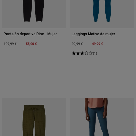
Pantalón deportivo Rise - Mujer
Leggings Motive de mujer
Price reduced from
to
55,00 €
Price reduced from
to
49,99 €
109,99 €
99,99 €
(1)