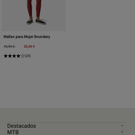
Mallas para Mujer Boundary
Price reduced from
to
25,00 €
49,99 €
(23)
Destacados
MTB