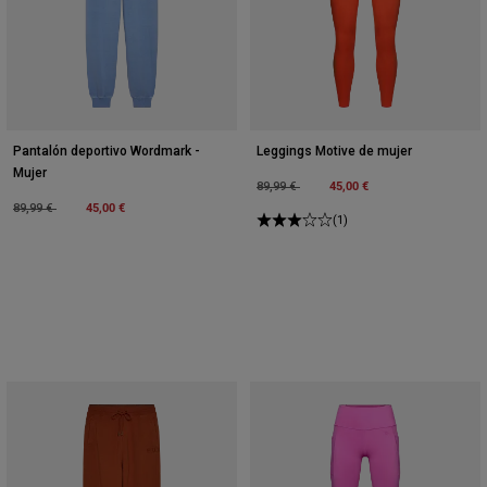
Pantalón deportivo Wordmark -
Leggings Motive de mujer
Mujer
Price reduced from
to
45,00 €
89,99 €
Price reduced from
to
45,00 €
89,99 €
(1)