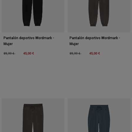
Pantalón deportivo Wordmark -
Pantalón deportivo Wordmark -
Mujer
Mujer
Price reduced from
to
45,00 €
Price reduced from
to
45,00 €
89,99 €
89,99 €