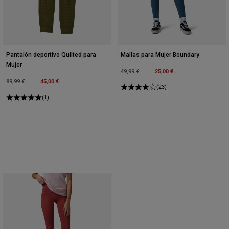
Pantalón deportivo Quilted para
Mallas para Mujer Boundary
Mujer
Price reduced from
to
25,00 €
49,99 €
Price reduced from
to
45,00 €
89,99 €
(23)
(1)