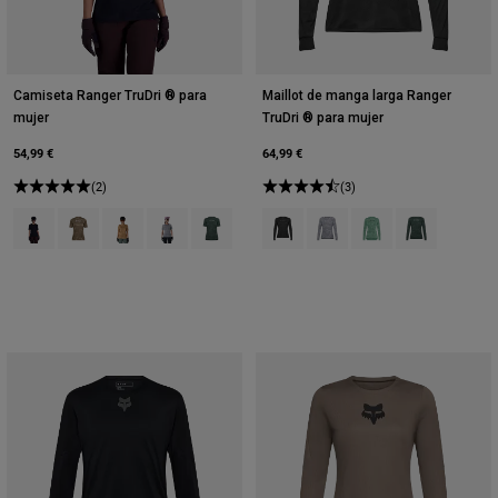
Camiseta Ranger TruDri ® para
Maillot de manga larga Ranger
mujer
TruDri ® para mujer
54,99 €
64,99 €
(2)
(3)
Product swatch type of Negro.
Product swatch type of Marrón.
Product swatch type of Marrón nuez moscada.
Product swatch type of Gris Peltre.
Product swatch type of Verde salvia.
Product swatch type of Negro.
Product swatch type of Gris 
Product swatch type 
Product swatch