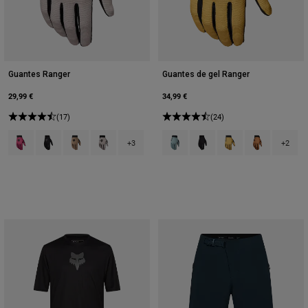
Guantes Ranger
Guantes de gel Ranger
29,99 €
34,99 €
(17)
(24)
Product swatch type of Berry.
Product swatch type of Negro.
Product swatch type of Marrón Azúcar.
Product swatch type of Blanco tiza.
Product swatch type of Arctic Blue
Product swatch type of Neg
Product swatch type 
Product swatch
+3
+2