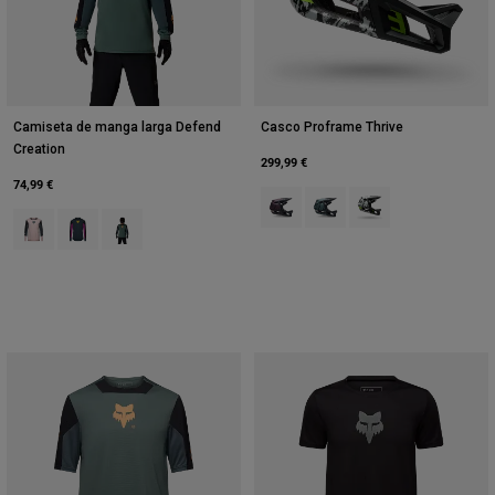
Camiseta de manga larga Defend
Casco Proframe Thrive
Creation
299,99 €
74,99 €
Product swatch type of Granate o
Product swatch type of Verd
Product swatch type 
Product swatch type of Rosa rubor.
Product swatch type of Galaxy Blue.
Product swatch type of Verde salvia.