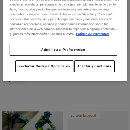
ayudan a recordarte, personalizar tu visita (por ejemplo, mantener tu carrito
lleno, mostrartelos productos que te interesan y enviarte anuncios más
relevantes) y mejorar nuestra web. Al hacer clic en "Aceptar y Continuar",
aceptas estas tecnologías y permites que nosotros y nuestros socios de
confianza recopilemos, usemos y compartamos información sobre tus
interacciones en la web para personalizar tu experiencia digital y contenido.
¿Quieres más información? Consulta nuestra
Política de Privacidad
.
Administrar Preferencias
Pantalón Flexair Diffuse Special
Fox Union BOA Diffuse Special
Edition
Edition
Rechazar Cookies Opcionales
Aceptar y Continuar
184,99 €
274,99 €
Product swatch type of Arándano.
Product swatch type of Blanco.
Edición Especial