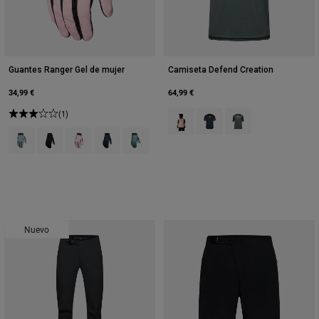
Guantes Ranger Gel de mujer
Camiseta Defend Creation
34,99 €
64,99 €
(1)
Product swatch type of Rosa rubo
Product swatch type of Gal
Product swatch type o
Product swatch type of Arctic Blue.
Product swatch type of Negro.
Product swatch type of Rosa rubor.
Product swatch type of Azul medianoche.
Product swatch type of Verde Pino.
Nuevo