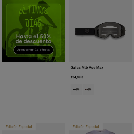
Accesorios
Ver Todo
Bolsas y Mochilas
Gorras y Gorros
Ver todo
Gafas Mtb Vue Max
134,99 €
Product swatch type of Negro.
Product swatch type of Mar
Edición Especial
Edición Especial