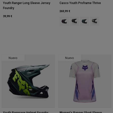
Youth Ranger Long Sleeve Jersey
Casco Youth Proframe Thrive
Foundry
269,99 €
39,99 €
Product swatch type of Granate o
Product swatch type of Ma
Product swatch type o
Product swatch
Nuevo
Nuevo
Youth Rampage Helmet Foundry
Women's Ranger Short Sleeve