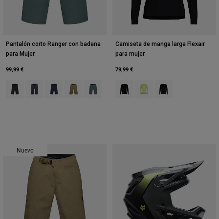
Pantalón corto Ranger con badana
Camiseta de manga larga Flexair
para Mujer
para mujer
99,99 €
79,99 €
Product swatch type of Negro.
Product swatch type of Gris Sombra Oscuro.
Product swatch type of Azul medianoche.
Product swatch type of Verde militar.
Product swatch type of Verde salvia.
Product swatch type of Negro.
Product swatch type of Verd
Product swatch type o
Nuevo