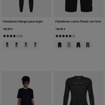
Pantalones Ranger para mujer
Pantalones cortos Flexair con forro
109,99 €
149,99 €
(3)
(1)
Product swatch type of Negro.
Product swatch type of Gris Sombra Oscuro.
Product swatch type of Verde militar.
Product swatch type of Verde salvia.
Product swatch type of Negro.
Product swatch type of Blan
Product swatch type 
Product swatc