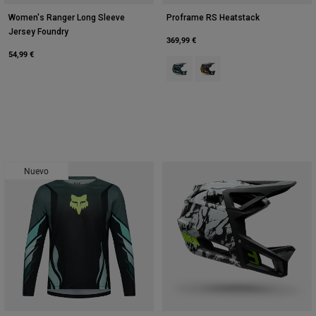
Women's Ranger Long Sleeve
Proframe RS Heatstack
Jersey Foundry
369,99 €
54,99 €
Product swatch type of Arctic Blue
Product swatch type of Amar
Nuevo