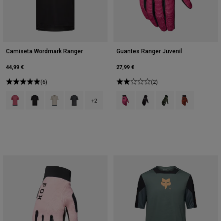
Camiseta Wordmark Ranger
Guantes Ranger Juvenil
44,99 €
27,99 €
(6)
(2)
Product swatch type of Berry.
Product swatch type of Negro.
Product swatch type of Blanco tiza.
Product swatch type of Gris Sombra Oscuro.
Product swatch type of Berry.
Product swatch type of Neg
Product swatch type o
Product swatch
+2