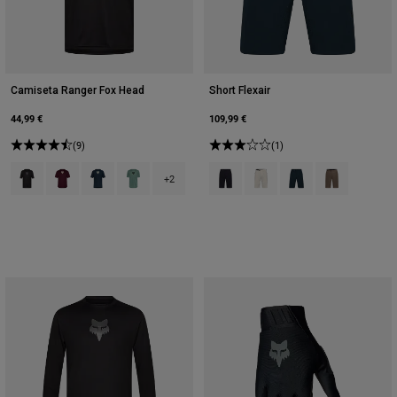
Camiseta Ranger Fox Head
Short Flexair
44,99 €
109,99 €
(9)
(1)
Product swatch type of Negro.
Product swatch type of Granate oscuro.
Product swatch type of Galaxy Blue.
Product swatch type of Verde Pino.
Product swatch type of Negro.
Product swatch type of Blan
Product swatch type 
Product swatc
+2