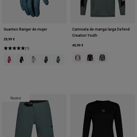
Guantes Ranger de mujer
Camiseta de manga larga Defend
Creation Youth
29,99 €
49,99 €
(1)
Product swatch type of Rosa rubo
Product swatch type of Gal
Product swatch type o
Product swatch type of Berry.
Product swatch type of Negro.
Product swatch type of Blanco tiza.
Product swatch type of Verde militar.
Product swatch type of Verde salvia.
Nuevo