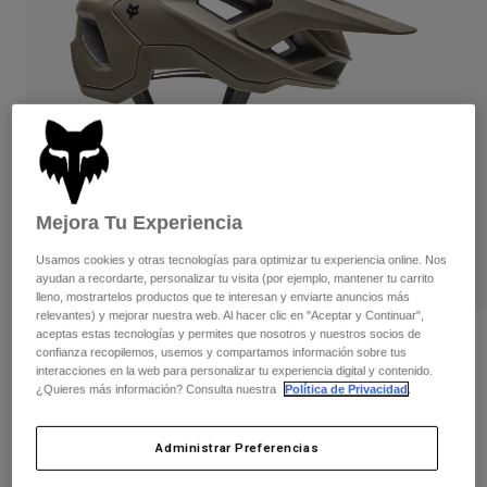
Pantalones
Protecciones
Pantalones
Camisas
Pantalones largos
Gafas de Protección
Ver todo
Guantes
Calcetines
Pantalones cortos
Ver todo
Chaquetas
Chaquetas y chalecos
Mujer
Protecciones
Camisetas y tops
Guantes
Moto
Mejora Tu Experiencia
Gafas de protección
Sudaderas
Protecciones
Cascos
Usamos cookies y otras tecnologías para optimizar tu experiencia online. Nos
Chaquetas
ayudan a recordarte, personalizar tu visita (por ejemplo, mantener tu carrito
Calcetines
Camisetas
lleno, mostrartelos productos que te interesan y enviarte anuncios más
Pantalones
Gafas de protección
relevantes) y mejorar nuestra web. Al hacer clic en "Aceptar y Continuar",
Pantalones
aceptas estas tecnologías y permites que nosotros y nuestros socios de
Mochilas y accesorios
Camisas
Opiniones
confianza recopilemos, usemos y compartamos información sobre tus
Botas
Calcetines
interacciones en la web para personalizar tu experiencia digital y contenido.
Ver todo
Casco Speedframe Solid
¿Quieres más información? Consulta nuestra
Política de Privacidad
.
Recambios
Protecciones
Accesorios
Guantes
N.º de artículo
33497
Administrar Preferencias
Niños
Gafas de Protección
Recambios
119,99 €