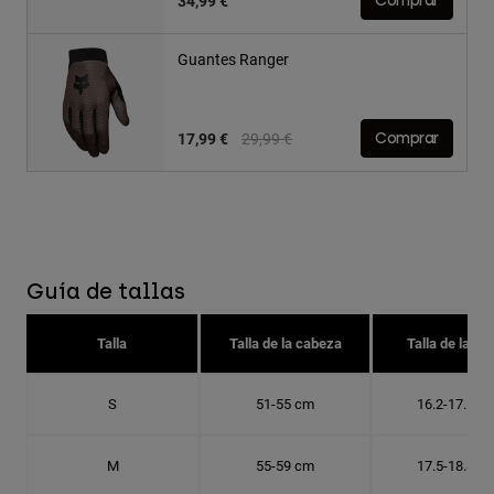
34,99 €
Comprar
Guantes Ranger
Price reduced from
to
17,99 €
29,99 €
Comprar
Guía de tallas
Talla
Talla de la cabeza
Talla de la go
S
51-55 cm
16.2-17.5 c
M
55-59 cm
17.5-18.8 c