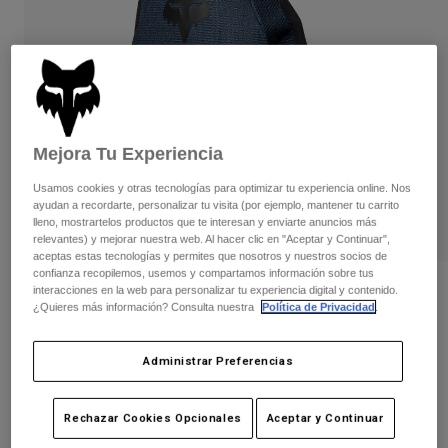
Pantalones
Protecciones
Pantalones
Camisas
Pantalones largos
Gafas de Protección
Ver todo
Guantes
Calcetines
Pantalones cortos
Ver todo
Chaquetas
Chaquetas y chalecos
Mujer
Mejora Tu Experiencia
Protecciones
Camisetas y tops
Guantes
Usamos cookies y otras tecnologías para optimizar tu experiencia online. Nos
Moto
ayudan a recordarte, personalizar tu visita (por ejemplo, mantener tu carrito
Gafas de protección
Sudaderas
lleno, mostrartelos productos que te interesan y enviarte anuncios más
Protecciones
Cascos
relevantes) y mejorar nuestra web. Al hacer clic en "Aceptar y Continuar",
Chaquetas
aceptas estas tecnologías y permites que nosotros y nuestros socios de
Calcetines
Camisetas
confianza recopilemos, usemos y compartamos información sobre tus
Pantalones
Gafas de protección
interacciones en la web para personalizar tu experiencia digital y contenido.
Opiniones
Pantalones
¿Quieres más información? Consulta nuestra
Política de Privacidad
.
Mochilas y accesorios
Camisas
Guantes Ranger
Botas
Calcetines
Ver todo
Recambios
Administrar Preferencias
Protecciones
N.º de artículo
33603
Accesorios
Guantes
29,99 €
Rechazar Cookies Opcionales
Aceptar y Continuar
Niños
Gafas de Protección
Recambios