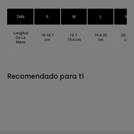
Talla
S
M
L
XL
Longitud
18-18.7
18.7-
19.4-20
20-20.6
De La
cm
19.4 cm
cm
cm
Mano
Recomendado para ti