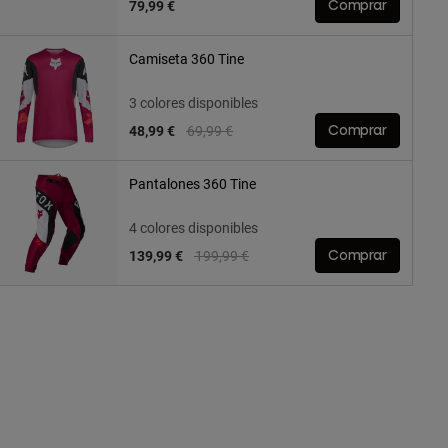
79,99 €
Comprar
Camiseta 360 Tine
3 colores disponibles
Price reduced from
to
48,99 €
69,99 €
Comprar
Pantalones 360 Tine
4 colores disponibles
Price reduced from
to
139,99 €
199,99 €
Comprar