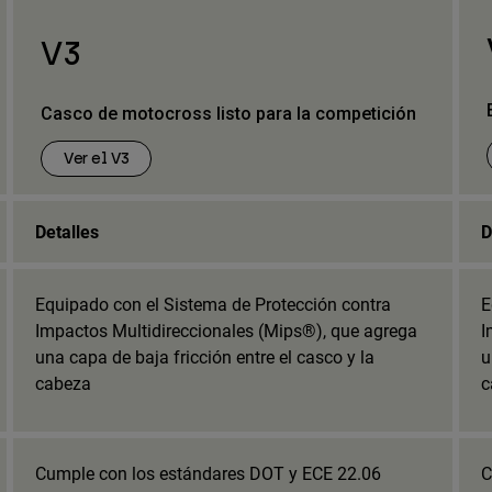
V3
Casco de motocross listo para la competición
Ver el V3
Detalles
D
Equipado con el Sistema de Protección contra
E
Impactos Multidireccionales (Mips®), que agrega
I
una capa de baja fricción entre el casco y la
u
cabeza
c
Cumple con los estándares DOT y ECE 22.06
C