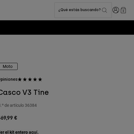
Iniciar sesi
¿Qué estás buscando?
0
Moto
piniones
Casco V3 Tine
.º de artículo
36384
69,99 €
er el kit entero
.
aquí