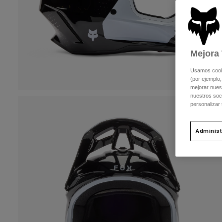
Mejora 
Usamos cookie
(por ejemplo,
mejorar nuest
nuestros soc
personalizar
Administ