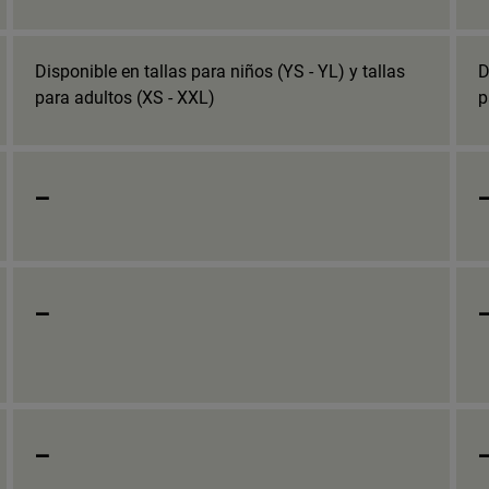
Disponible en tallas para niños (YS - YL) y tallas
D
para adultos (XS - XXL)
p
_
_
_