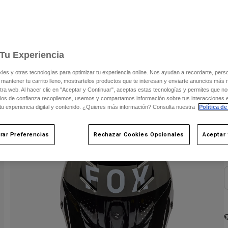
Tu Experiencia
s y otras tecnologías para optimizar tu experiencia online. Nos ayudan a recordarte, person
 mantener tu carrito lleno, mostrartelos productos que te interesan y enviarte anuncios más 
ra web. Al hacer clic en "Aceptar y Continuar", aceptas estas tecnologías y permites que no
ios de confianza recopilemos, usemos y compartamos información sobre tus interacciones 
C
 tu experiencia digital y contenido. ¿Quieres más información? Consulta nuestra
Política de
rar Preferencias
Rechazar Cookies Opcionales
Aceptar 