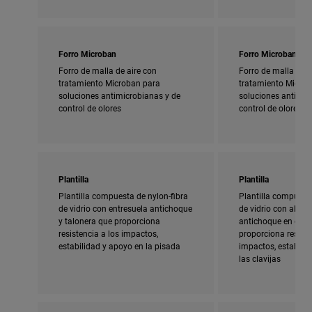
Forro Microban
Forro Microban
Forro de malla de aire con
Forro de malla de a
tratamiento Microban para
tratamiento Micro
soluciones antimicrobianas y de
soluciones antimic
control de olores
control de olores
Plantilla
Plantilla
Plantilla compuesta de nylon-fibra
Plantilla compuesta
de vidrio con entresuela antichoque
de vidrio con almoh
y talonera que proporciona
antichoque en el ta
resistencia a los impactos,
proporciona resiste
estabilidad y apoyo en la pisada
impactos, estabili
las clavijas