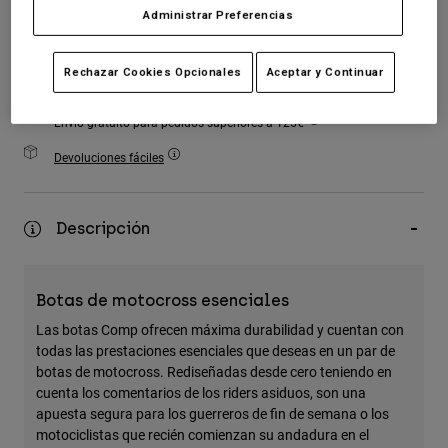
Accesorios
Administrar Preferencias
Añadir al carrito
Ver Todo
Rechazar Cookies Opcionales
Aceptar y Continuar
Bolsas y Mochilas
Gorras y Gorros
Envío gratuito para pedidos superiores a 125€
Ver todo
Devoluciones fáciles
Descripción
Botas de motocross esenciales
Las botas Comp ofrecen máxima durabilidad y cuentan con
todas las prestaciones esenciales que deseas en un par de
botas de motocross. Rediseñadas desde cero teniendo en
cuenta los comentarios de los riders asiduos, son una
apuesta segura para los guerreros de fin de semana o los
motociclistas que recién comienzan su andadura en el