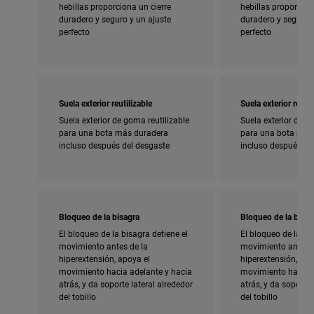
hebillas proporciona un cierre
hebillas proporcion
duradero y seguro y un ajuste
duradero y seguro y
perfecto
perfecto
Suela exterior reutilizable
Suela exterior reutil
Suela exterior de goma reutilizable
Suela exterior de g
para una bota más duradera
para una bota más
incluso después del desgaste
incluso después de
Bloqueo de la bisagra
Bloqueo de la bisag
El bloqueo de la bisagra detiene el
El bloqueo de la bi
movimiento antes de la
movimiento antes d
hiperextensión, apoya el
hiperextensión, apo
movimiento hacia adelante y hacia
movimiento hacia a
atrás, y da soporte lateral alrededor
atrás, y da soporte 
del tobillo
del tobillo