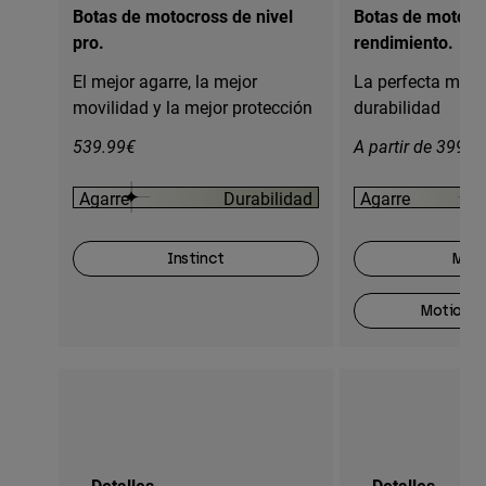
Botas de motocross de nivel
Botas de motocro
pro.
rendimiento.
El mejor agarre, la mejor
La perfecta mezc
movilidad y la mejor protección
durabilidad
539.99€
A partir de 399.9
Agarre
Durabilidad
Agarre
Instinct
Moti
Motion O
Detalles
Detalles