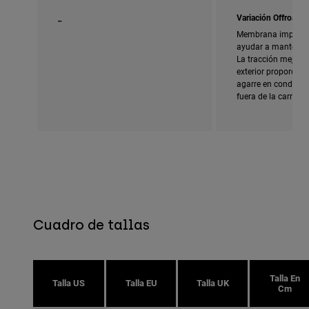
_
Variación Offroad
Membrana imperme
ayudar a mantener 
La tracción mejorad
exterior proporcio
agarre en condicion
fuera de la carreter
Cuadro de tallas
Talla En
Talla US
Talla EU
Talla UK
Cm