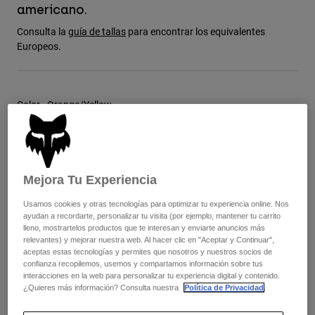
Chaquetas
americano.
Explorar Moto
Camisetas
Calcetines
Consulta la
guía de tallas
para encontrar los equivalentes
Sudaderas
Europeos.
Ver todo
Product Help
Ver todo
Explorar MTB
Guía de Equipamiento de Moto
Color -
Orange/Yellow
Ropa Casual
Product Help
Accesorios
Guía de cuidado de cascos
Guía de Equipamiento de MTB
Tops
Guía de cuidado de las botas
Gorras y Gorros
Sudaderas
Guía de cuidado de cascos
Bolsas y Mochilas
seleccionado
Mejora Tu Experiencia
Chaquetas
Calcetines
Cuadro de tallas
Pantalones
Usamos cookies y otras tecnologías para optimizar tu experiencia online. Nos
Stickers
ayudan a recordarte, personalizar tu visita (por ejemplo, mantener tu carrito
Pantalones Cortos
lleno, mostrartelos productos que te interesan y enviarte anuncios más
Otros Accesorios
8
9
9.5
10
10.5
11
relevantes) y mejorar nuestra web. Al hacer clic en "Aceptar y Continuar",
Bañadores
aceptas estas tecnologías y permites que nosotros y nuestros socios de
Ver todo
confianza recopilemos, usemos y compartamos información sobre tus
Ver todo
interacciones en la web para personalizar tu experiencia digital y contenido.
11.5
12
13
14
¿Quieres más información? Consulta nuestra
Política de Privacidad
.