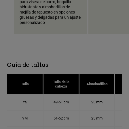
para visera de barro, boquilla
hidratante y almohadillas de
mejilla de repuesto en opciones
gruesas y delgadas para un ajuste
personalizado
Guía de tallas
Talla de la
Tal
Talla
Almohadillas
cabeza
YS
49-51 cm
25 mm
15.
YM
51-52 cm
25 mm
15.