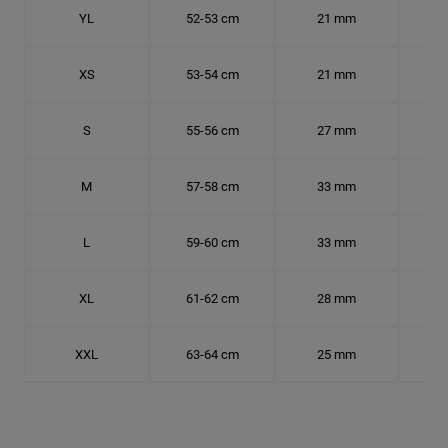
YL
52-53 cm
21 mm
16.
XS
53-54 cm
21 mm
16.
S
55-56 cm
27 mm
17.
M
57-58 cm
33 mm
18.
L
59-60 cm
33 mm
18.7
XL
61-62 cm
28 mm
19.
XXL
63-64 cm
25 mm
20.