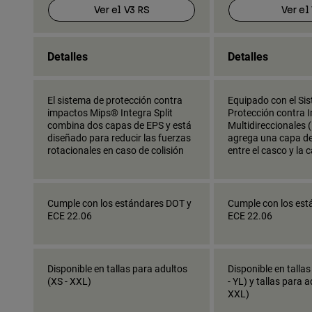
Ver el V3 RS
Ver el
Detalles
Detalles
El sistema de protección contra
Equipado con el Si
impactos Mips® Integra Split
Protección contra 
combina dos capas de EPS y está
Multidireccionales 
diseñado para reducir las fuerzas
agrega una capa de 
rotacionales en caso de colisión
entre el casco y la 
Cumple con los estándares DOT y
Cumple con los est
ECE 22.06
ECE 22.06
Disponible en tallas para adultos
Disponible en talla
(XS - XXL)
- YL) y tallas para a
XXL)