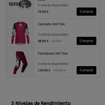
3 colores disponibles
79,99 €
Comprar
Camiseta 360 Tine
3 colores disponibles
Price reduced from
to
48,99 €
69,99 €
Comprar
Pantalones 360 Tine
4 colores disponibles
Price reduced from
to
139,99 €
199,99 €
Comprar
3 Niveles de Rendimiento