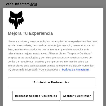
Chaquetas
Ver el kit entero
.
Explorar Moto
aquí
Camisetas
Calcetines
Sudaderas
Ver todo
Product Help
Ver todo
Explorar MTB
Cuadro de tallas
Guía de Equipamiento de Moto
Mejora Tu Experiencia
Ropa Casual
Product Help
XS
S
M
L
XL
2XL
Accesorios
Guía de cuidado de cascos
Usamos cookies y otras tecnologías para optimizar tu experiencia online. Nos
ayudan a recordarte, personalizar tu visita (por ejemplo, mantener tu carrito
Guía de Equipamiento de MTB
Tops
Guía de cuidado de las botas
Gorras y Gorros
lleno, mostrartelos productos que te interesan y enviarte anuncios más
Sudaderas
relevantes) y mejorar nuestra web. Al hacer clic en "Aceptar y Continuar",
Guía de cuidado de cascos
Color -
Azul crepúsculo
Bolsas y Mochilas
aceptas estas tecnologías y permites que nosotros y nuestros socios de
Chaquetas
confianza recopilemos, usemos y compartamos información sobre tus
Calcetines
interacciones en la web para personalizar tu experiencia digital y contenido.
Pantalones
¿Quieres más información? Consulta nuestra
Política de Privacidad
.
Stickers
Pantalones Cortos
Otros Accesorios
seleccionado
Administrar Preferencias
Bañadores
Ver todo
Añadir al carrito
Ver todo
Rechazar Cookies Opcionales
Aceptar y Continuar