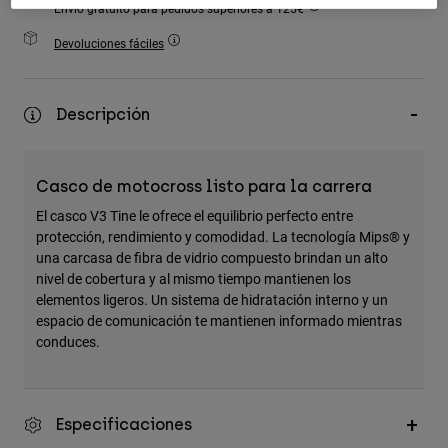
Envío gratuito para pedidos superiores a 125€
Accesorios
Devoluciones fáciles
Ver Todo
Bolsas y Mochilas
Descripción
Gorras y Gorros
Ver todo
Casco de motocross listo para la carrera
El casco V3 Tine le ofrece el equilibrio perfecto entre
protección, rendimiento y comodidad. La tecnología Mips® y
una carcasa de fibra de vidrio compuesto brindan un alto
nivel de cobertura y al mismo tiempo mantienen los
elementos ligeros. Un sistema de hidratación interno y un
espacio de comunicación te mantienen informado mientras
conduces.
Especificaciones