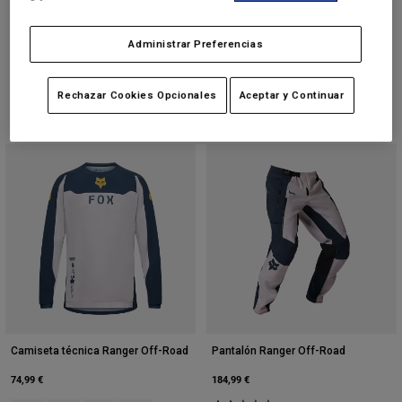
(1)
Product swatch type of Gris grafito.
Product swatch type of Negro mate.
Product swatch type of Blanco Mate.
Product swatch type of Negro.
Product swatch type of Ver
Administrar Preferencias
Rechazar Cookies Opcionales
Aceptar y Continuar
Camiseta técnica Ranger Off-Road
Pantalón Ranger Off-Road
74,99 €
184,99 €