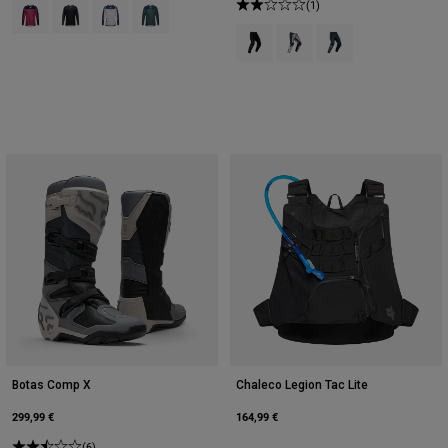
Product swatch type of Berry.
Product swatch type of Negro.
Product swatch type of Blanco tiza.
Product swatch type of Verde salvia.
(1)
Product swatch type of Negro.
Product swatch type of Blan
Product swatch type o
Botas Comp X
Chaleco Legion Tac Lite
299,99 €
164,99 €
(6)