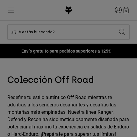
Iniciar sesi
0
¿Qué estás buscando?
Ver Todo
Destacados
Destacados
Destacados
Novedades
Novedades
Novedades
Envío gratuito para pedidos superiores a 125€
Best sellers
Best sellers
Best sellers
MTB
Flexair
Second Nature
Fox Lab
Second Nature
Conjuntos
Fanwear
Conjuntos
Colección Niño
Keylooks
Cascos
Colección Off Road
Colección Niño
Explorar Lifestyle
Zapatillas
Hombre
Camisetas
Redefine tu estilo auténtico Off Road mientras te
Cascos
adentras a los senderos desafiantes y desafías las
Chaquetas
Cascos
Camisetas
montañas más empinadas. Nuestra línea Ranger,
Pantalones
Botas
Defend y Recon ha sido meticulosamente diseñada para
Sudaderas
Zapatillas
Pantalones Cortos
potenciar al máximo tu experiencia en salidas de Enduro
Chaquetas
Camisetas
o Hard-Enduro. ¡Prepárate para superar tus límites!
Guantes
Camisetas