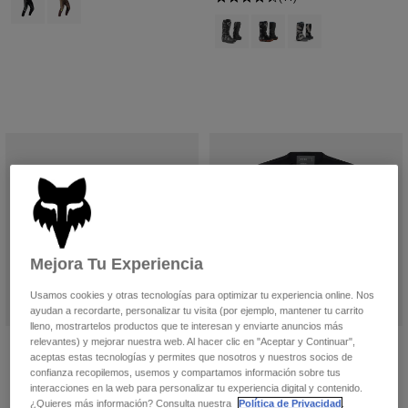
Accesorios
Product swatch type of Negro.
Product swatch type of Ne
Product swatch type o
Ver Todo
Bolsas y Mochilas
Gorras y Gorros
Ver todo
Mejora Tu Experiencia
Usamos cookies y otras tecnologías para optimizar tu experiencia online. Nos
ayudan a recordarte, personalizar tu visita (por ejemplo, mantener tu carrito
lleno, mostrartelos productos que te interesan y enviarte anuncios más
relevantes) y mejorar nuestra web. Al hacer clic en "Aceptar y Continuar",
Casco V3 Solid
Chaleco cortavientos Ranger Off-
aceptas estas tecnologías y permites que nosotros y nuestros socios de
Road
439,99 €
confianza recopilemos, usemos y compartamos información sobre tus
interacciones en la web para personalizar tu experiencia digital y contenido.
139,99 €
(14)
¿Quieres más información? Consulta nuestra
Política de Privacidad
.