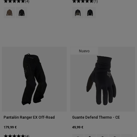
(4)
(1)
Product swatch type of Fresno.
Product swatch type of Negro.
Product swatch type of Fresno.
Product swatch type of Neg
Nuevo
Pantalón Ranger EX Off-Road
Guante Defend Thermo - CE
179,99 €
49,99 €
(4)
Product swatch type of Negro.
Product swatch type of Ver
Product swatch type 
Product swatch