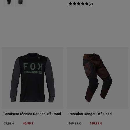
(2)
Camiseta técnica Ranger Off-Road
Pantalón Ranger Off-Road
Price reduced from
to
48,99 €
Price reduced from
to
118,99 €
69,99 €
169,99 €