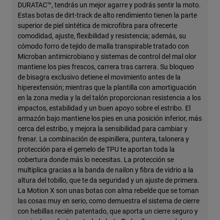
DURATAC™, tendrás un mejor agarre y podrás sentir la moto.
Estas botas de dirt-track de alto rendimiento tienen la parte
superior de piel sintética de microfibra para ofrecerte
comodidad, ajuste, flexibilidad y resistencia; además, su
cómodo forro de tejido de malla transpirable tratado con
Microban antimicrobiano y sistemas de control del mal olor
mantiene los pies frescos, carrera tras carrera. Su bloqueo
de bisagra exclusivo detiene el movimiento antes de la
hiperextensión; mientras que la plantilla con amortiguación
en la zona media y la del talón proporcionan resistencia a los
impactos, estabilidad y un buen apoyo sobre el estribo. El
armazón bajo mantiene los pies en una posición inferior, más
cerca del estribo, y mejora la sensibilidad para cambiar y
frenar. La combinación de espinillera, puntera, talonera y
protección para el gemelo de TPU te aportan toda la
cobertura donde más lo necesitas. La protección se
multiplica gracias a la banda de nailon y fibra de vidrio a la
altura del tobillo, que te da seguridad y un ajuste de primera.
La Motion X son unas botas con alma rebelde que se toman
las cosas muy en serio, como demuestra el sistema de cierre
con hebillas recién patentado, que aporta un cierre seguro y