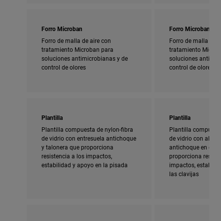
Forro Microban
Forro Microban
Forro de malla de aire con
Forro de malla de a
tratamiento Microban para
tratamiento Micro
soluciones antimicrobianas y de
soluciones antimic
control de olores
control de olores
Plantilla
Plantilla
Plantilla compuesta de nylon-fibra
Plantilla compuesta
de vidrio con entresuela antichoque
de vidrio con almoh
y talonera que proporciona
antichoque en el ta
resistencia a los impactos,
proporciona resiste
estabilidad y apoyo en la pisada
impactos, estabili
las clavijas