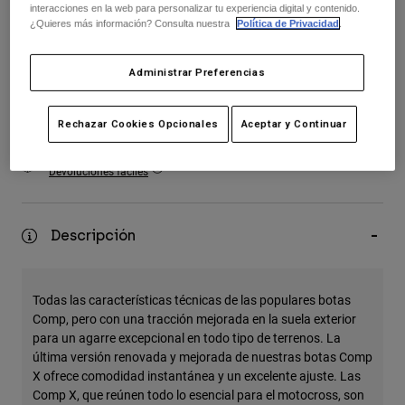
interacciones en la web para personalizar tu experiencia digital y contenido.
Accesorios
¿Quieres más información? Consulta nuestra
Política de Privacidad
.
seleccionado
Ver Todo
Añadir al carrito
Administrar Preferencias
Bolsas y Mochilas
Gorras y Gorros
Rechazar Cookies Opcionales
Aceptar y Continuar
Ver todo
Envío gratuito para pedidos superiores a 125€
Devoluciones fáciles
Descripción
Todas las características técnicas de las populares botas
Comp, pero con una tracción mejorada en la suela exterior
para un agarre excepcional en todo tipo de terrenos. La
última versión renovada y mejorada de nuestras botas Comp
X ofrece comodidad instantánea y un excelente ajuste. Las
Comp X, que reúnen todo lo esencial para el motocross, son