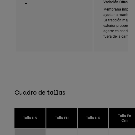
_
Variación Offroad
Membrana imperme
ayudar a mantener 
La tracción mejorad
exterior proporcio
agarre en condicion
fuera de la carreter
Cuadro de tallas
Talla En
Talla US
Talla EU
Talla UK
Cm