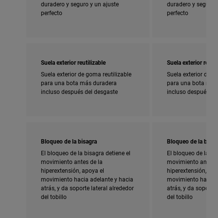
duradero y seguro y un ajuste
duradero y seguro y
perfecto
perfecto
Suela exterior reutilizable
Suela exterior reutil
Suela exterior de goma reutilizable
Suela exterior de g
para una bota más duradera
para una bota más
incluso después del desgaste
incluso después de
Bloqueo de la bisagra
Bloqueo de la bisag
El bloqueo de la bisagra detiene el
El bloqueo de la bi
movimiento antes de la
movimiento antes d
hiperextensión, apoya el
hiperextensión, apo
movimiento hacia adelante y hacia
movimiento hacia a
atrás, y da soporte lateral alrededor
atrás, y da soporte 
del tobillo
del tobillo