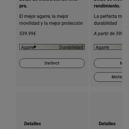
pro.
rendimiento.
El mejor agarre, la mejor
La perfecta mezc
movilidad y la mejor protección
durabilidad
539.99€
A partir de 399.9
Agarre
Durabilidad
Agarre
Instinct
Moti
Motion O
Detalles
Detalles