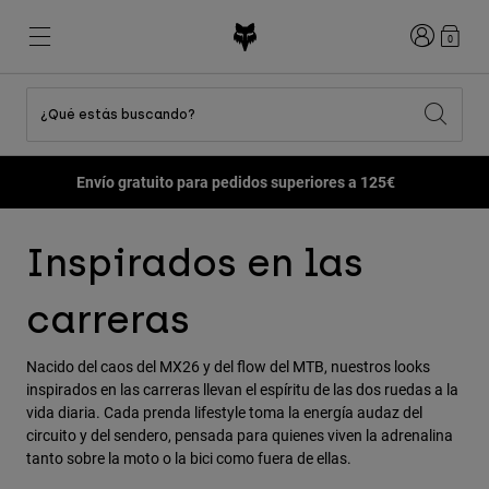
Iniciar sesi
0
¿Qué estás buscando?
Ver Todo
Destacados
Destacados
Destacados
Novedades
Novedades
Novedades
Paga en 3 pagos sin intereses con Klarna
Best sellers
Best sellers
Best sellers
MTB
Flexair
Second Nature
Fox Lab
Second Nature
Conjuntos
Fanwear
Inspirados en las
Conjuntos
Colección Niño
Keylooks
Cascos
Colección Niño
Explorar Lifestyle
carreras
Zapatillas
Hombre
Camisetas
Cascos
Nacido del caos del MX26 y del flow del MTB, nuestros looks
Chaquetas
Cascos
inspirados en las carreras llevan el espíritu de las dos ruedas a la
Camisetas
Pantalones
vida diaria. Cada prenda lifestyle toma la energía audaz del
Botas
Sudaderas
circuito y del sendero, pensada para quienes viven la adrenalina
Zapatillas
Pantalones Cortos
tanto sobre la moto o la bici como fuera de ellas.
Chaquetas
Camisetas
Guantes
Camisetas