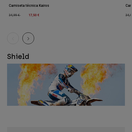
Camiseta técnica Kairos
Cam
Price reduced from
to
17,50 €
Pric
34,99 €
34,
Shield