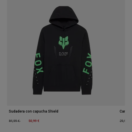
Sudadera con capucha Shield
Camise
Price reduced from
to
50,99 €
Price r
84,99 €
29,99 €