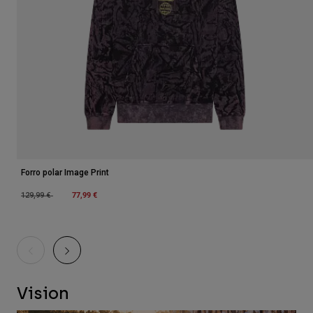
Chaquetas
Explorar Moto
Camisetas
Calcetines
Sudaderas
Ver todo
Product Help
Ver todo
Explorar MTB
Guía de Equipamiento de Moto
Ropa Casual
Product Help
Accesorios
Guía de cuidado de cascos
Guía de Equipamiento de MTB
Tops
Guía de cuidado de las botas
Gorras y Gorros
Sudaderas
Guía de cuidado de cascos
Bolsas y Mochilas
Forro polar Image Print
Chaquetas
Calcetines
Price reduced from
to
77,99 €
129,99 €
Pantalones
Stickers
Pantalones Cortos
Otros Accesorios
Bañadores
Ver todo
Ver todo
Vision