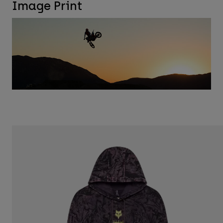
Pantalones
Image Print
Protecciones
Pantalones
Camisas
Pantalones largos
Gafas de Protección
Ver todo
Guantes
Calcetines
Pantalones cortos
Ver todo
Chaquetas
Chaquetas y chalecos
Mujer
Protecciones
Camisetas y tops
Guantes
Moto
Gafas de protección
Sudaderas
Protecciones
Cascos
Chaquetas
Calcetines
Camisetas
Pantalones
Gafas de protección
Pantalones
Mochilas y accesorios
Camisas
Botas
Calcetines
Ver todo
Recambios
Protecciones
Accesorios
Guantes
Niños
Gafas de Protección
Recambios