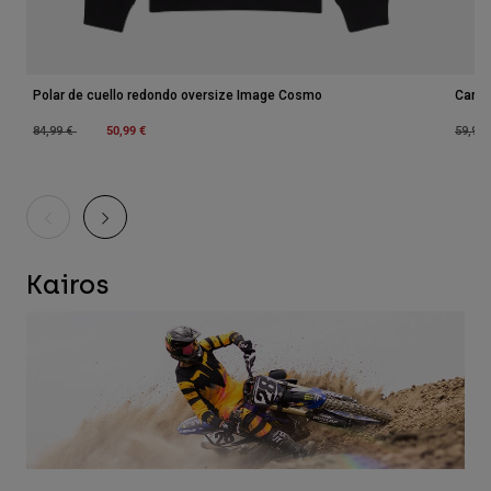
Polar de cuello redondo oversize Image Cosmo
Camis
Price reduced from
to
50,99 €
Price 
84,99 €
59,99
Kairos