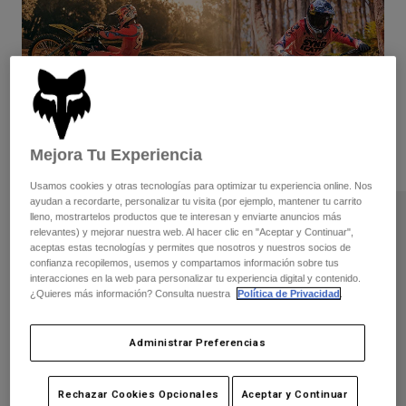
Accesorios
Ver Todo
Bolsas y Mochilas
Gorras y Gorros
Ver todo
Mejora Tu Experiencia
Usamos cookies y otras tecnologías para optimizar tu experiencia online. Nos
ayudan a recordarte, personalizar tu visita (por ejemplo, mantener tu carrito
lleno, mostrartelos productos que te interesan y enviarte anuncios más
relevantes) y mejorar nuestra web. Al hacer clic en "Aceptar y Continuar",
aceptas estas tecnologías y permites que nosotros y nuestros socios de
confianza recopilemos, usemos y compartamos información sobre tus
interacciones en la web para personalizar tu experiencia digital y contenido.
¿Quieres más información? Consulta nuestra
Política de Privacidad
.
Administrar Preferencias
Rechazar Cookies Opcionales
Aceptar y Continuar