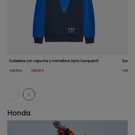
Sudadera con capucha y cremallera Spire Sasquatch
Sudade
Price reduced from
to
104,99 €
Price r
149,99 €
149,99 
Honda