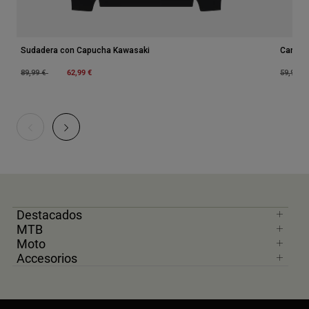
Sudadera con Capucha Kawasaki
Camise
Price reduced from
to
62,99 €
Price r
89,99 €
59,99 €
Destacados
MTB
Moto
Accesorios