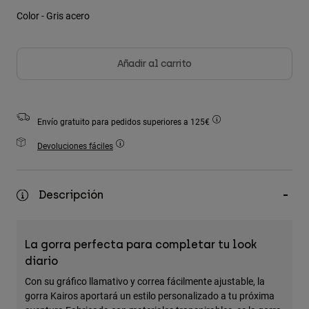
Chaquetas
Explorar Moto
Color -
Gris acero
Camisetas
Calcetines
Sudaderas
Ver todo
Product Help
Ver todo
Explorar MTB
Añadir al carrito
Guía de Equipamiento de Moto
Ropa Casual
Product Help
Accesorios
Guía de cuidado de cascos
Envío gratuito para pedidos superiores a 125€
Guía de Equipamiento de MTB
Tops
Guía de cuidado de las botas
Gorras y Gorros
Devoluciones fáciles
Sudaderas
Guía de cuidado de cascos
Bolsas y Mochilas
Chaquetas
Calcetines
Descripción
Pantalones
Stickers
Pantalones Cortos
Otros Accesorios
Bañadores
La gorra perfecta para completar tu look
Ver todo
diario
Ver todo
Con su gráfico llamativo y correa fácilmente ajustable, la
gorra Kairos aportará un estilo personalizado a tu próxima