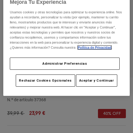
Pantalones
Mejora Tu Experiencia
Protecciones
Pantalones
Camisas
Usamos cookies y otras tecnologías para optimizar tu experiencia online. Nos
Pantalones largos
Gafas de Protección
ayudan a recordarte, personalizar tu visita (por ejemplo, mantener tu carrito
Ver todo
Guantes
lleno, mostrartelos productos que te interesan y enviarte anuncios más
Calcetines
relevantes) y mejorar nuestra web. Al hacer clic en "Aceptar y Continuar",
Pantalones cortos
aceptas estas tecnologías y permites que nosotros y nuestros socios de
Ver todo
Chaquetas
confianza recopilemos, usemos y compartamos información sobre tus
Chaquetas y chalecos
Mujer
interacciones en la web para personalizar tu experiencia digital y contenido.
¿Quieres más información? Consulta nuestra
Política de Privacidad
.
Protecciones
Camisetas y tops
Guantes
Moto
Administrar Preferencias
Gafas de protección
Sudaderas
Protecciones
Cascos
Chaquetas
Calcetines
Camisetas
Rechazar Cookies Opcionales
Aceptar y Continuar
Pantalones
Gafas de protección
Gorra ajustable Kairos
Pantalones
Mochilas y accesorios
Camisas
Botas
Calcetines
N.º de artículo
37368
Ver todo
Recambios
Protecciones
Price reduced from
to
39,99 €
23,99 €
Accesorios
40% OFF
Guantes
Niños
Gafas de Protección
Recambios