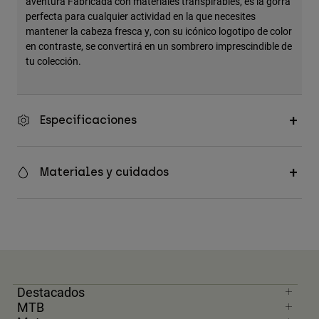
aventura Fabricada con materiales transpirables, es la gorra
Accesorios
perfecta para cualquier actividad en la que necesites
mantener la cabeza fresca y, con su icónico logotipo de color
Ver Todo
en contraste, se convertirá en un sombrero imprescindible de
tu colección.
Bolsas y Mochilas
Gorras y Gorros
Ver todo
Especificaciones
Materiales y cuidados
Destacados
MTB