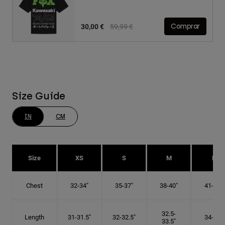
Price reduced from
to
30,00 €
59,99 €
Comprar
Size Guide
IN
CM
Size
XS
S
M
L
Chest
32-34"
35-37"
38-40"
41-43"
32.5-
Length
31-31.5"
32-32.5"
34-35"
33.5"