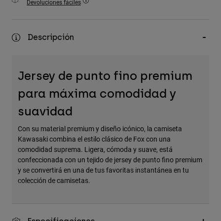
Devoluciones fáciles
Accesorios
Ver Todo
Descripción
Bolsas y Mochilas
Gorras y Gorros
Jersey de punto fino premium
Ver todo
para máxima comodidad y
suavidad
Con su material premium y diseño icónico, la camiseta
Kawasaki combina el estilo clásico de Fox con una
comodidad suprema. Ligera, cómoda y suave, está
confeccionada con un tejido de jersey de punto fino premium
y se convertirá en una de tus favoritas instantánea en tu
colección de camisetas.