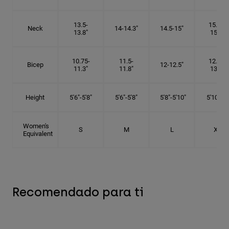
13.5-
15.25-
Neck
14-14.3"
14.5-15"
13.8"
15.5"
10.75-
11.5-
12.75-
Bicep
12-12.5"
11.3"
11.8"
13.3"
Height
5'6"-5'8"
5'6"-5'8"
5'8"-5'10"
5'10"- 6'
Women's
S
M
L
XL
Equivalent
Recomendado para ti