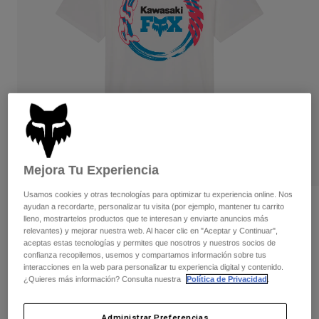
Pantalones
Protecciones
Pantalones
Camisas
Pantalones largos
Gafas de Protección
Ver todo
Guantes
Calcetines
Pantalones cortos
Ver todo
Chaquetas
Chaquetas y chalecos
Mujer
Protecciones
Camisetas y tops
Guantes
Moto
Gafas de protección
Sudaderas
Mejora Tu Experiencia
Protecciones
Cascos
Chaquetas
Calcetines
Camisetas
Usamos cookies y otras tecnologías para optimizar tu experiencia online. Nos
Pantalones
Gafas de protección
Opiniones
ayudan a recordarte, personalizar tu visita (por ejemplo, mantener tu carrito
Pantalones
lleno, mostrartelos productos que te interesan y enviarte anuncios más
Mochilas y accesorios
Camisas
relevantes) y mejorar nuestra web. Al hacer clic en "Aceptar y Continuar",
Camiseta Kawasaki
Botas
Calcetines
aceptas estas tecnologías y permites que nosotros y nuestros socios de
Ver todo
confianza recopilemos, usemos y compartamos información sobre tus
Recambios
Protecciones
N.º de artículo
33424
interacciones en la web para personalizar tu experiencia digital y contenido.
Accesorios
¿Quieres más información? Consulta nuestra
Política de Privacidad
.
Guantes
Price reduced from
to
34,99 €
17,50 €
50% OFF
Niños
Gafas de Protección
Recambios
Administrar Preferencias