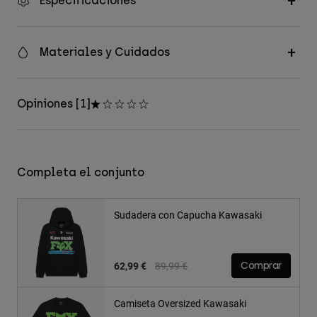
Especificaciones
Materiales y Cuidados
Opiniones [1]
Completa el conjunto
Sudadera con Capucha Kawasaki
Price reduced from
to
62,99 €
89,99 €
Comprar
Camiseta Oversized Kawasaki