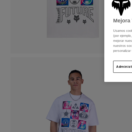
Mejora 
Usamos cookie
(por ejemplo,
mejorar nuest
nuestros soc
personalizar
Administ