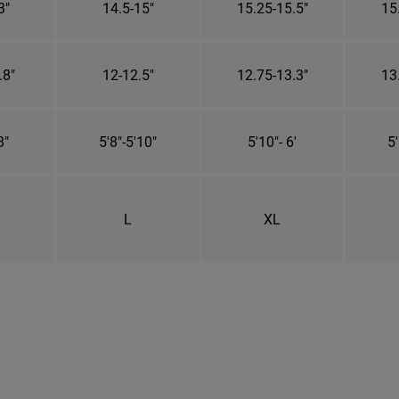
3"
14.5-15"
15.25-15.5"
15
.8"
12-12.5"
12.75-13.3"
13
8"
5'8"-5'10"
5'10"- 6'
5'
L
XL