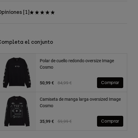
piniones [1]
Completa el conjunto
Polar de cuello redondo oversize Image
Cosmo
Price reduced from
to
50,99 €
84,99 €
Comprar
Camiseta de manga larga oversized Image
Cosmo
Price reduced from
to
35,99 €
59,99 €
Comprar