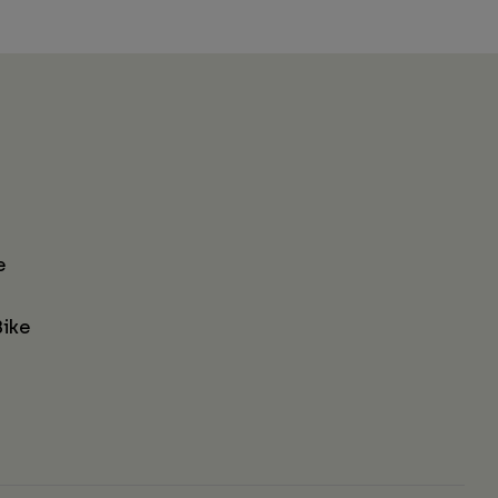
e
ike