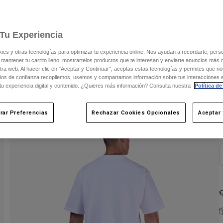
Tu Experiencia
s y otras tecnologías para optimizar tu experiencia online. Nos ayudan a recordarte, person
 mantener tu carrito lleno, mostrartelos productos que te interesan y enviarte anuncios más 
ra web. Al hacer clic en "Aceptar y Continuar", aceptas estas tecnologías y permites que no
ios de confianza recopilemos, usemos y compartamos información sobre tus interacciones 
C
 tu experiencia digital y contenido. ¿Quieres más información? Consulta nuestra
Política de
rar Preferencias
Rechazar Cookies Opcionales
Aceptar 