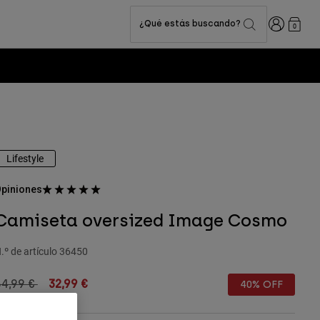
Iniciar sesi
¿Qué estás buscando?
0
Lifestyle
piniones
Camiseta oversized Image Cosmo
.º de artículo
36450
rice reduced from
to
54,99 €
32,99 €
40% OFF