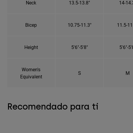
Neck
13.5-13.8"
14-14.
Bicep
10.75-11.3"
11.5-11
Height
5'6"-5'8"
5'6"-5'
Women's
S
M
Equivalent
Recomendado para ti