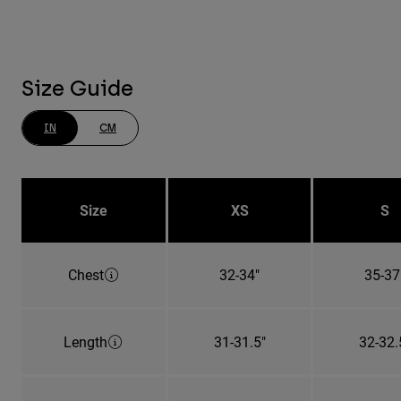
Size Guide
IN
CM
Size
XS
S
Chest
32-34"
35-37
Length
31-31.5"
32-32.