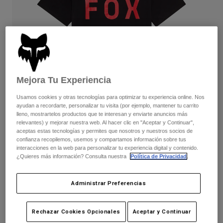
Pantalones
Protecciones
Pantalones
Camisas
Pantalones largos
Gafas de Protección
Ver todo
Guantes
Calcetines
Pantalones cortos
Ver todo
Chaquetas
Chaquetas y chalecos
Mujer
Mejora Tu Experiencia
Protecciones
Camisetas y tops
Guantes
Moto
Usamos cookies y otras tecnologías para optimizar tu experiencia online. Nos
ayudan a recordarte, personalizar tu visita (por ejemplo, mantener tu carrito
Gafas de protección
Sudaderas
lleno, mostrartelos productos que te interesan y enviarte anuncios más
Protecciones
Cascos
relevantes) y mejorar nuestra web. Al hacer clic en "Aceptar y Continuar",
Chaquetas
Calcetines
aceptas estas tecnologías y permites que nosotros y nuestros socios de
Camisetas
confianza recopilemos, usemos y compartamos información sobre tus
Pantalones
Gafas de protección
Opiniones
interacciones en la web para personalizar tu experiencia digital y contenido.
Pantalones
Mochilas y accesorios
Camisas
¿Quieres más información? Consulta nuestra
Política de Privacidad
.
Camiseta Shield Premium
Botas
Calcetines
Ver todo
Recambios
Protecciones
Administrar Preferencias
N.º de artículo
36454
Accesorios
Guantes
Price reduced from
to
29,99 €
15,00 €
50% OFF
Niños
Gafas de Protección
Rechazar Cookies Opcionales
Aceptar y Continuar
Recambios