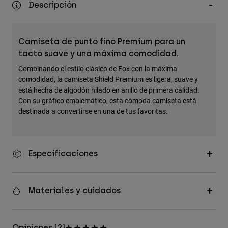
Descripción
Accesorios
Ver Todo
Camiseta de punto fino Premium para un
Bolsas y Mochilas
tacto suave y una máxima comodidad.
Gorras y Gorros
Combinando el estilo clásico de Fox con la máxima
Ver todo
comodidad, la camiseta Shield Premium es ligera, suave y
está hecha de algodón hilado en anillo de primera calidad.
Con su gráfico emblemático, esta cómoda camiseta está
destinada a convertirse en una de tus favoritas.
Especificaciones
Materiales y cuidados
Opiniones [2]