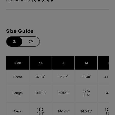
Size Guide
IN
CM
Size
XS
S
M
L
Chest
32-34"
35-37"
38-40"
41-43"
32.5-
Length
31-31.5"
32-32.5"
34-35"
33.5"
13.5-
15.25-
Neck
14-14.3"
14.5-15"
13.8"
15.5"