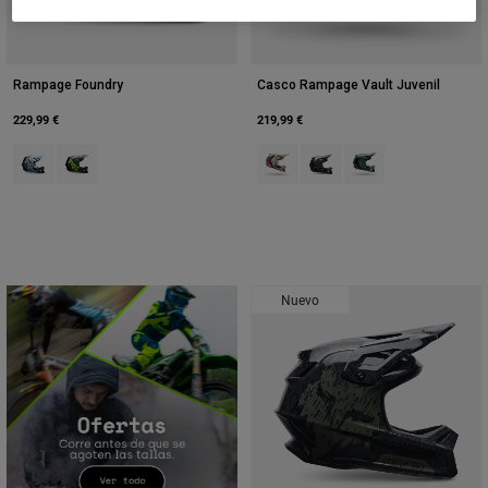
Accesorios
Ver Todo
Rampage Foundry
Casco Rampage Vault Juvenil
Bolsas y Mochilas
229,99 €
219,99 €
Gorras y Gorros
Product swatch type of Azul medianoche.
Product swatch type of Verde salvia.
Product swatch type of Blanco tiz
Product swatch type of Gris 
Product swatch type o
Ver todo
Nuevo