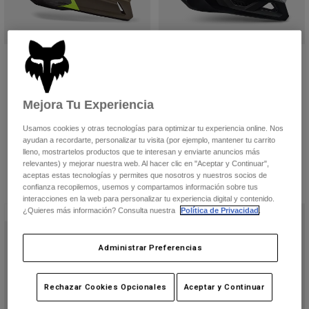
Chaquetas
Explorar Moto
Camisetas
Calcetines
Sudaderas
Ver todo
Product Help
Ver todo
Casco Rampage RS Splice
Rampage Vault Helmet
Explorar MTB
Price reduced from
to
449,99 €
229,99 €
599,99 €
Guía de Equipamiento de Moto
(5)
(1)
Ropa Casual
Mejora Tu Experiencia
Product Help
Accesorios
Guía de cuidado de cascos
Product swatch type of Blanco tiz
Product swatch type of Gris 
Product swatch type of Berry.
Product swatch type of Blanco tiza.
Product swatch type of Verde militar.
Usamos cookies y otras tecnologías para optimizar tu experiencia online. Nos
Guía de Equipamiento de MTB
Tops
Guía de cuidado de las botas
ayudan a recordarte, personalizar tu visita (por ejemplo, mantener tu carrito
Gorras y Gorros
lleno, mostrartelos productos que te interesan y enviarte anuncios más
Sudaderas
Guía de cuidado de cascos
Bolsas y Mochilas
relevantes) y mejorar nuestra web. Al hacer clic en "Aceptar y Continuar",
aceptas estas tecnologías y permites que nosotros y nuestros socios de
Chaquetas
Calcetines
confianza recopilemos, usemos y compartamos información sobre tus
Pantalones
interacciones en la web para personalizar tu experiencia digital y contenido.
Stickers
¿Quieres más información? Consulta nuestra
Política de Privacidad
.
Nuevo
Pantalones Cortos
Otros Accesorios
Bañadores
Administrar Preferencias
Ver todo
Ver todo
Rechazar Cookies Opcionales
Aceptar y Continuar