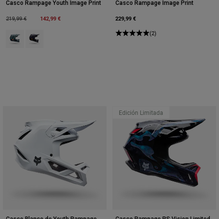
Casco Rampage Youth Image Print
Casco Rampage Image Print
Price reduced from
to
142,99 €
229,99 €
219,99 €
(2)
Product swatch type of Arctic Blue.
Product swatch type of Púrpura ciruela.
Edición Limitada
Casco Blanco de Youth Rampage
Casco Rampage RS Vision Limited