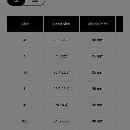
IN
CM
Size
Head Size
Cheek Pads
H
XS
20.9-21.3"
30 mm
6 5
S
21.7-22"
35 mm
6
M
22.4-22.8"
35 mm
7 1
L
23.2-23.6"
40 mm
7 3
XL
24-24.4"
35 mm
7 5
XXL
24.8-25.2"
30 mm
7