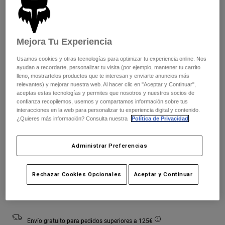
Chaquetas
Explorar Moto
Camisetas
Calcetines
Sudaderas
Ver todo
Mejora Tu Experiencia
Color -
Product Help
Verde militar
Ver todo
Explorar MTB
Usamos cookies y otras tecnologías para optimizar tu experiencia online. Nos
Guía de Equipamiento de Moto
ayudan a recordarte, personalizar tu visita (por ejemplo, mantener tu carrito
Ropa Casual
Product Help
lleno, mostrartelos productos que te interesan y enviarte anuncios más
Accesorios
Guía de cuidado de cascos
relevantes) y mejorar nuestra web. Al hacer clic en "Aceptar y Continuar",
seleccionado
aceptas estas tecnologías y permites que nosotros y nuestros socios de
Guía de Equipamiento de MTB
Tops
Guía de cuidado de las botas
confianza recopilemos, usemos y compartamos información sobre tus
Gorras y Gorros
Cuadro de tallas
interacciones en la web para personalizar tu experiencia digital y contenido.
Sudaderas
Guía de cuidado de cascos
¿Quieres más información? Consulta nuestra
Política de Privacidad
.
Bolsas y Mochilas
Chaquetas
Calcetines
XS
S
M
L
XL
2XL
Pantalones
Administrar Preferencias
Stickers
Pantalones Cortos
Otros Accesorios
Rechazar Cookies Opcionales
Aceptar y Continuar
Bañadores
Añadir al carrito
Ver todo
Ver todo
Envío gratuito para pedidos superiores a 125€