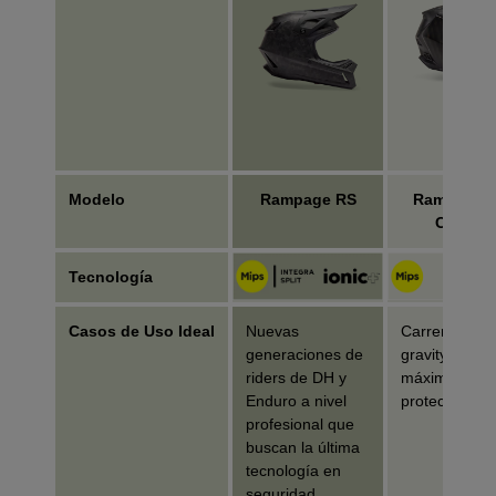
Modelo
Rampage RS
Rampage P
Carbon
Tecnología
Casos de Uso Ideal
Nuevas
Carreras de
generaciones de
gravity/downhi
riders de DH y
máxima
Enduro a nivel
protección
profesional que
buscan la última
tecnología en
seguridad