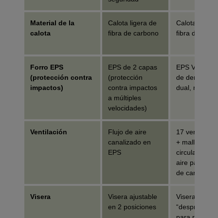
Material de la
Calota ligera de
Calota ligera
calota
fibra de carbono
fibra de carb
Forro EPS
EPS de 2 capas
EPS Varizorb
(protección contra
(protección
de densidad
impactos)
contra impactos
dual, moldea
a múltiples
velocidades)
Ventilación
Flujo de aire
17 ventilacio
canalizado en
+ mallas, bu
EPS
circulación d
aire para cal
de carbono
Visera
Visera ajustable
Visera fija
en 2 posiciones
“desprendible
para rompers