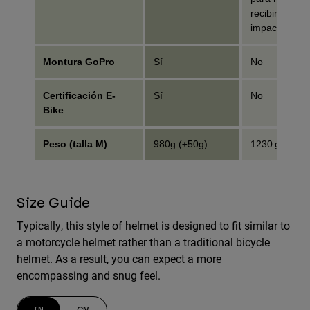
recibir un
impacto
Montura GoPro
Sí
No
Certificación E-
Sí
No
Bike
Peso (talla M)
980g (±50g)
1230 g (±50 g
Size Guide
Typically, this style of helmet is designed to fit similar to
a motorcycle helmet rather than a traditional bicycle
helmet. As a result, you can expect a more
encompassing and snug feel.