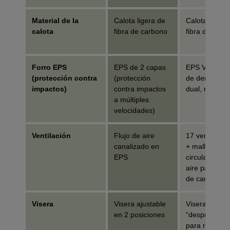
Material de la
Calota ligera de
Calota ligera
calota
fibra de carbono
fibra de carb
Forro EPS
EPS de 2 capas
EPS Varizorb
(protección contra
(protección
de densidad
impactos)
contra impactos
dual, moldea
a múltiples
velocidades)
Ventilación
Flujo de aire
17 ventilacio
canalizado en
+ mallas, bu
EPS
circulación d
aire para cal
de carbono
Visera
Visera ajustable
Visera fija
en 2 posiciones
“desprendible
para rompers