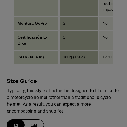
recibir un
impacto
Montura GoPro
Sí
No
Certificación E-
Sí
No
Bike
Peso (talla M)
980g (±50g)
1230 g (±50 g
Size Guide
Typically, this style of helmet is designed to fit similar to
a motorcycle helmet rather than a traditional bicycle
helmet. As a result, you can expect a more
encompassing and snug feel.
IN
CM