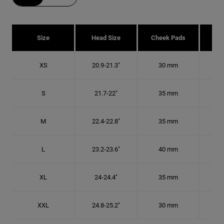
Size
Head Size
Cheek Pads
H
XS
20.9-21.3"
30 mm
6 5
S
21.7-22"
35 mm
6
M
22.4-22.8"
35 mm
7 1
L
23.2-23.6"
40 mm
7 3
XL
24-24.4"
35 mm
7 5
XXL
24.8-25.2"
30 mm
7