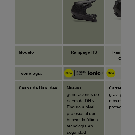
Modelo
Rampage RS
Rampage P
Carbon
Tecnología
Casos de Uso Ideal
Nuevas
Carreras de
generaciones de
gravity/downhi
riders de DH y
máxima
Enduro a nivel
protección
profesional que
buscan la última
tecnología en
seguridad