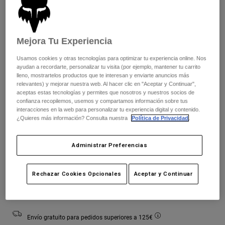
Chaquetas
Explorar Moto
Camisetas
Calcetines
Sudaderas
Ver todo
Color -
Blanco tiza
Mejora Tu Experiencia
Product Help
Ver todo
Explorar MTB
Usamos cookies y otras tecnologías para optimizar tu experiencia online. Nos
Guía de Equipamiento de Moto
ayudan a recordarte, personalizar tu visita (por ejemplo, mantener tu carrito
Ropa Casual
Product Help
lleno, mostrartelos productos que te interesan y enviarte anuncios más
Accesorios
Guía de cuidado de cascos
relevantes) y mejorar nuestra web. Al hacer clic en "Aceptar y Continuar",
seleccionado
aceptas estas tecnologías y permites que nosotros y nuestros socios de
Guía de Equipamiento de MTB
Tops
Guía de cuidado de las botas
confianza recopilemos, usemos y compartamos información sobre tus
Gorras y Gorros
Cuadro de tallas
interacciones en la web para personalizar tu experiencia digital y contenido.
Sudaderas
Guía de cuidado de cascos
¿Quieres más información? Consulta nuestra
Política de Privacidad
.
Bolsas y Mochilas
Chaquetas
XS
S
M
L
XL
2XL
Calcetines
Pantalones
Administrar Preferencias
Stickers
Pantalones Cortos
Otros Accesorios
Rechazar Cookies Opcionales
Aceptar y Continuar
Añadir al carrito
Bañadores
Ver todo
Ver todo
Envío gratuito para pedidos superiores a 125€