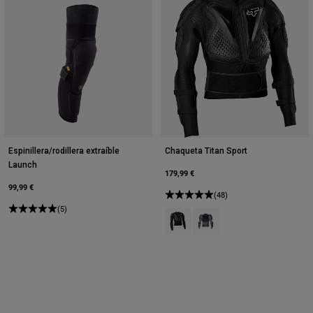
Espinillera/rodillera extraíble
Chaqueta Titan Sport
Launch
179,99 €
99,99 €
(48)
(5)
Product swatch type of Negro.
Product swatch type of Gri