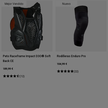
Accesorios
Mejor Vendido
Nuevo
Ver Todo
Bolsas y Mochilas
Gorras y Gorros
Ver todo
Peto Raceframe Impact D3O® Soft
Rodilleras Enduro Pro
Back CE
104,99 €
189,99 €
(22)
(12)