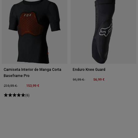
Camiseta Interior de Manga Corta
Enduro Knee Guard
Baseframe Pro
Price reduced from
to
56,99 €
94,99 €
Price reduced from
to
153,99 €
219,99 €
(6)