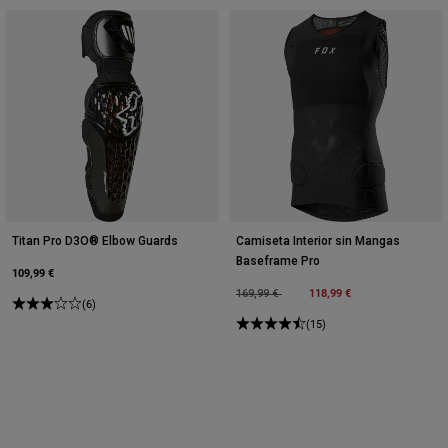
Titan Pro D3O® Elbow Guards
Camiseta Interior sin Mangas
Baseframe Pro
109,99 €
Price reduced from
to
118,99 €
169,99 €
(6)
(15)