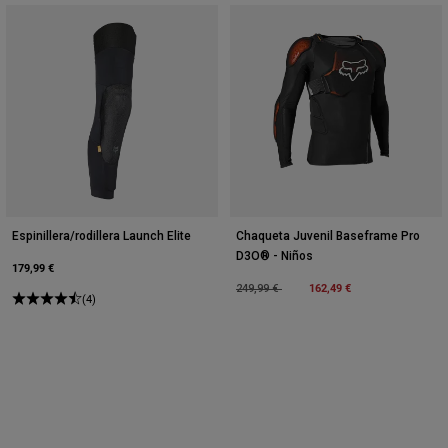
Espinillera/rodillera Launch Elite
Chaqueta Juvenil Baseframe Pro
D3O® - Niños
179,99 €
Price reduced from
to
162,49 €
249,99 €
(4)