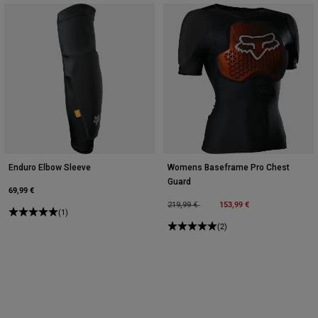
Enduro Elbow Sleeve
Womens Baseframe Pro Chest
Guard
69,99 €
Price reduced from
to
153,99 €
219,99 €
(1)
(2)