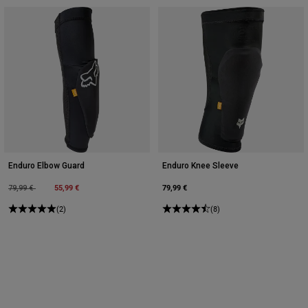
Enduro Elbow Guard
Enduro Knee Sleeve
Price reduced from
to
55,99 €
79,99 €
79,99 €
(2)
(8)