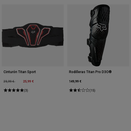
Cinturón Titan Sport
Rodilleras Titan Pro D3O®
Price reduced from
to
25,99 €
149,99 €
39,99 €
(3)
(15)