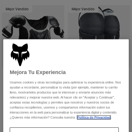
Mejor Vendido
Mejor Vendido
Mejora Tu Experiencia
Protección Pectoral Titan Peewee
Espinillera/Rodillera Titan Peewee
49,99 €
18,99 €
Usamos cookies y otras tecnologías para optimizar tu experiencia online. Nos
ayudan a recordarte, personalizar tu visita (por ejemplo, mantener tu carrito
(23)
(18)
lleno, mostrartelos productos que te interesan y enviarte anuncios más
relevantes) y mejorar nuestra web. Al hacer clic en "Aceptar y Continuar",
Product swatch type of Negro/Rosa.
Product swatch type of Negro/Plata.
Product swatch type of Negro/Ro
Product swatch type of Neg
aceptas estas tecnologías y permites que nosotros y nuestros socios de
confianza recopilemos, usemos y compartamos información sobre tus
interacciones en la web para personalizar tu experiencia digital y contenido.
¿Quieres más información? Consulta nuestra
Política de Privacidad
.