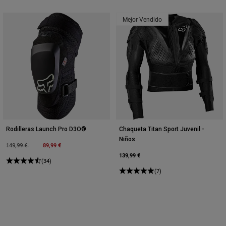
Mejor Vendido
Rodilleras Launch Pro D3O®
Chaqueta Titan Sport Juvenil -
Niños
Price reduced from
to
89,99 €
149,99 €
139,99 €
(34)
(7)