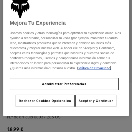
Pantalones
Protecciones
Pantalones
Camisas
Pantalones largos
Gafas de Protección
Ver todo
Guantes
Mejora Tu Experiencia
Calcetines
Pantalones cortos
Usamos cookies y otras tecnologías para optimizar tu experiencia online. Nos
Ver todo
Chaquetas
ayudan a recordarte, personalizar tu visita (por ejemplo, mantener tu carrito
Chaquetas y chalecos
Mujer
lleno, mostrartelos productos que te interesan y enviarte anuncios más
relevantes) y mejorar nuestra web. Al hacer clic en "Aceptar y Continuar",
Protecciones
aceptas estas tecnologías y permites que nosotros y nuestros socios de
Camisetas y tops
Guantes
Moto
confianza recopilemos, usemos y compartamos información sobre tus
interacciones en la web para personalizar tu experiencia digital y contenido.
Gafas de protección
Sudaderas
¿Quieres más información? Consulta nuestra
Política de Privacidad
.
Protecciones
Cascos
Chaquetas
Calcetines
Camisetas
Pantalones
Gafas de protección
Administrar Preferencias
Pantalones
Mochilas y accesorios
Camisas
Opiniones
Botas
Calcetines
Rechazar Cookies Opcionales
Aceptar y Continuar
Ver todo
Espinillera/Rodillera Titan Peewee
Recambios
Protecciones
Accesorios
Guantes
N.º de artículo
08037-285-OS
Niños
Gafas de Protección
Recambios
18,99 €