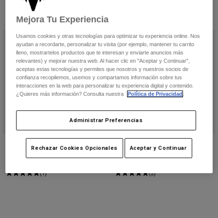
Pantalones
Protecciones
Pantalones
Camisas
Mejora Tu Experiencia
5 resultados
Filtrar y Ordenar
Pantalones largos
Gafas de Protección
Ver todo
Guantes
Usamos cookies y otras tecnologías para optimizar tu experiencia online. Nos
Calcetines
ayudan a recordarte, personalizar tu visita (por ejemplo, mantener tu carrito
Pantalones cortos
lleno, mostrartelos productos que te interesan y enviarte anuncios más
Ver todo
Chaquetas
relevantes) y mejorar nuestra web. Al hacer clic en "Aceptar y Continuar",
Chaquetas y chalecos
Mujer
aceptas estas tecnologías y permites que nosotros y nuestros socios de
confianza recopilemos, usemos y compartamos información sobre tus
Protecciones
interacciones en la web para personalizar tu experiencia digital y contenido.
Camisetas y tops
Guantes
Moto
¿Quieres más información? Consulta nuestra
Política de Privacidad
.
Gafas de protección
Sudaderas
Protecciones
Cascos
Administrar Preferencias
Chaquetas
Calcetines
Camisetas
Pantalones
Gafas de protección
Mallas de compresión Tecbase
Camiseta técnica Forums
Pantalones
Rechazar Cookies Opcionales
Aceptar y Continuar
Mochilas y accesorios
Camisas
Price reduced from
to
41,99 €
Price reduced from
to
26,99 €
74,99 €
44,99 €
Botas
Calcetines
Ver todo
(1)
(2)
Recambios
Protecciones
Accesorios
Guantes
Niños
Gafas de Protección
Recambios