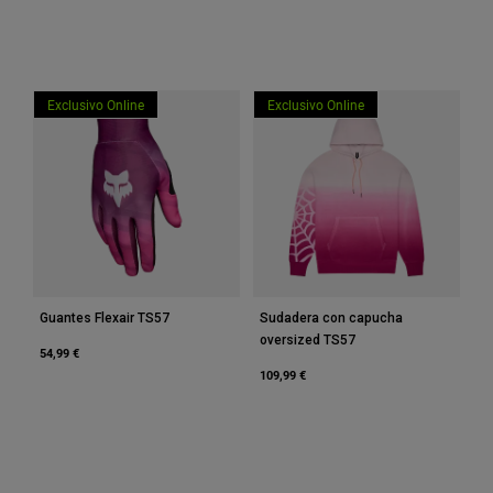
Accesorios
Ver Todo
Bolsas y Mochilas
Exclusivo Online
Exclusivo Online
Gorras y Gorros
Ver todo
Guantes Flexair TS57
Sudadera con capucha
oversized TS57
54,99 €
109,99 €