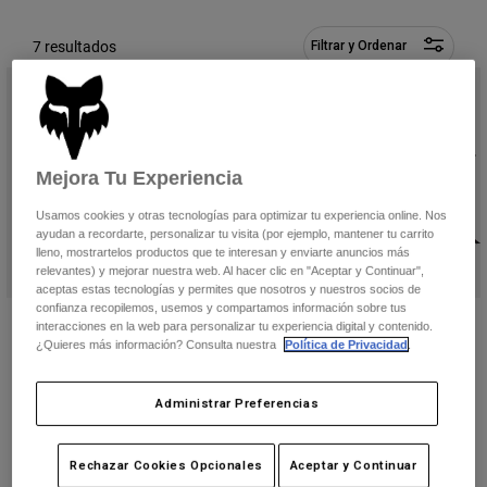
Pantalones
Protecciones
Pantalones
Camisas
7 resultados
Filtrar y Ordenar
Pantalones largos
Gafas de Protección
Ver todo
Guantes
Calcetines
Pantalones cortos
Ver todo
Chaquetas
Chaquetas y chalecos
Mujer
Mejora Tu Experiencia
Protecciones
Camisetas y tops
Guantes
Moto
Usamos cookies y otras tecnologías para optimizar tu experiencia online. Nos
ayudan a recordarte, personalizar tu visita (por ejemplo, mantener tu carrito
Gafas de protección
Sudaderas
lleno, mostrartelos productos que te interesan y enviarte anuncios más
Protecciones
Cascos
relevantes) y mejorar nuestra web. Al hacer clic en "Aceptar y Continuar",
Chaquetas
Calcetines
aceptas estas tecnologías y permites que nosotros y nuestros socios de
Camisetas
Pantalones
confianza recopilemos, usemos y compartamos información sobre tus
Gafas de protección
Mochila de Hidratación Utility - 12L
Mochila de Hidratación Lumbar - 5L
Pantalones
interacciones en la web para personalizar tu experiencia digital y contenido.
Mochilas y accesorios
Camisas
¿Quieres más información? Consulta nuestra
Política de Privacidad
.
Price reduced from
to
92,99 €
119,99 €
154,99 €
Botas
Calcetines
Ver todo
(2)
(1)
Recambios
Protecciones
Administrar Preferencias
Accesorios
Guantes
Niños
Gafas de Protección
Rechazar Cookies Opcionales
Aceptar y Continuar
Recambios