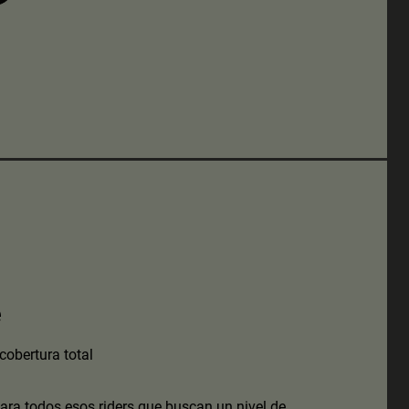
e
obertura total
para todos esos riders que buscan un nivel de