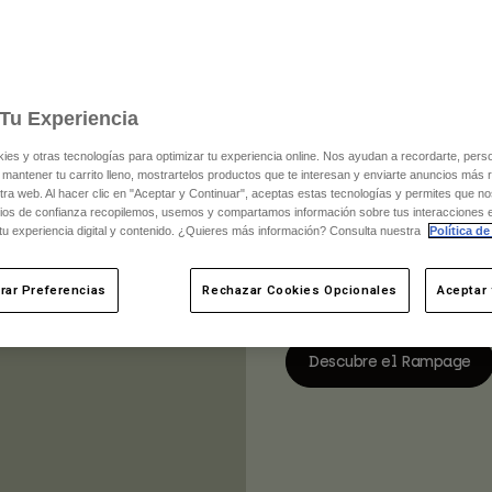
El casco Rampage es la elec
enduro, y cuenta con la co
Copa del Mundo y riders de
Tu Experiencia
disponibles – el Rampage 
avanzadas – este casco of
s y otras tecnologías para optimizar tu experiencia online. Nos ayudan a recordarte, person
 mantener tu carrito lleno, mostrartelos productos que te interesan y enviarte anuncios más 
para descensos a toda velo
ra web. Al hacer clic en "Aceptar y Continuar", aceptas estas tecnologías y permites que no
por su carcasa (de fibra d
ios de confianza recopilemos, usemos y compartamos información sobre tus interacciones 
el Rampage estándar). Ade
 tu experiencia digital y contenido. ¿Quieres más información? Consulta nuestra
Política de
características específica
élite.
rar Preferencias
Rechazar Cookies Opcionales
Aceptar 
Descubre el Rampage