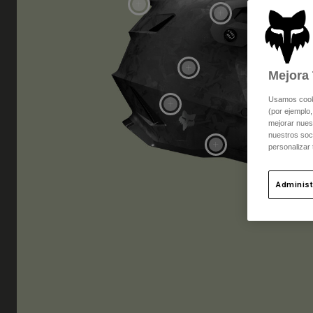
Mejora 
Usamos cookie
(por ejemplo,
mejorar nuest
nuestros soc
personalizar
Administ