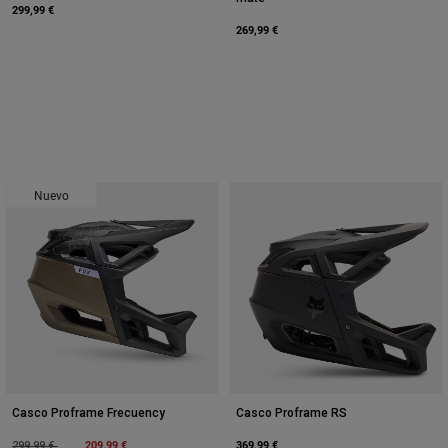
299,99 €
269,99 €
Nuevo
Casco Proframe Frecuency
Casco Proframe RS
Price reduced from
to
209,99 €
369,99 €
299,99 €