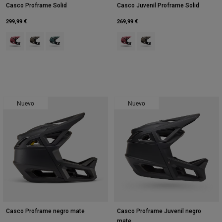
Casco Proframe Solid
Casco Juvenil Proframe Solid
299,99 €
269,99 €
Product swatch type of Berry.
Product swatch type of Marrón nuez moscada.
Product swatch type of Verde salvia.
Product swatch type of Berry.
Product swatch type of Ma
Nuevo
Nuevo
Casco Proframe negro mate
Casco Proframe Juvenil negro
mate