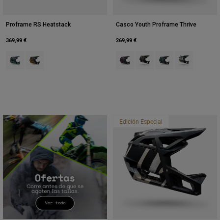
Accesorios
Proframe RS Heatstack
Casco Youth Proframe Thrive
Ver Todo
369,99 €
269,99 €
Bolsas y Mochilas
Product swatch type of Arctic Blue.
Product swatch type of Amarillo oscuro.
Product swatch type of Granate o
Product swatch type of Ma
Product swatch type o
Product swatch
Gorras y Gorros
Ver todo
Edición Especial