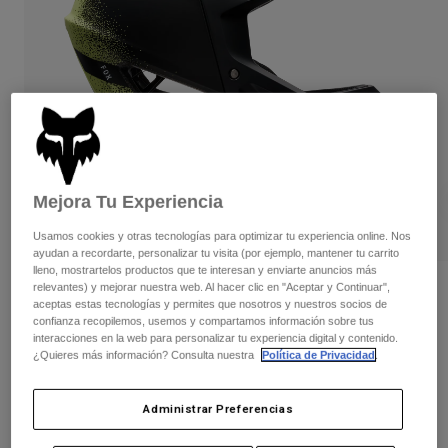
Pantalones
Protecciones
Pantalones
Camisas
Pantalones largos
Gafas de Protección
Ver todo
Guantes
Calcetines
Pantalones cortos
Ver todo
Chaquetas
Chaquetas y chalecos
Mujer
Protecciones
Camisetas y tops
Guantes
Moto
Mejora Tu Experiencia
Gafas de protección
Sudaderas
Protecciones
Usamos cookies y otras tecnologías para optimizar tu experiencia online. Nos
Cascos
Chaquetas
ayudan a recordarte, personalizar tu visita (por ejemplo, mantener tu carrito
Calcetines
Camisetas
lleno, mostrartelos productos que te interesan y enviarte anuncios más
Pantalones
Gafas de protección
relevantes) y mejorar nuestra web. Al hacer clic en "Aceptar y Continuar",
Casco Proframe RS Aura
Pantalones
aceptas estas tecnologías y permites que nosotros y nuestros socios de
Mochilas y accesorios
Camisas
confianza recopilemos, usemos y compartamos información sobre tus
Botas
Calcetines
N.º de artículo
38340
interacciones en la web para personalizar tu experiencia digital y contenido.
Ver todo
¿Quieres más información? Consulta nuestra
Política de Privacidad
.
Recambios
Protecciones
369,99 €
Accesorios
Guantes
Administrar Preferencias
Niños
Gafas de Protección
Recambios