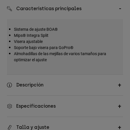
Accesorios
Características principales
Ver Todo
Bolsas y Mochilas
Sistema de ajuste BOA®
Mips® Integra Split
Gorras y Gorros
Visera ajustable
Ver todo
Soporte bajo visera para GoPro®
Almohadillas de las mejillas de varios tamaños para
optimizar el ajuste
Descripción
Especificaciones
Talla y ajuste