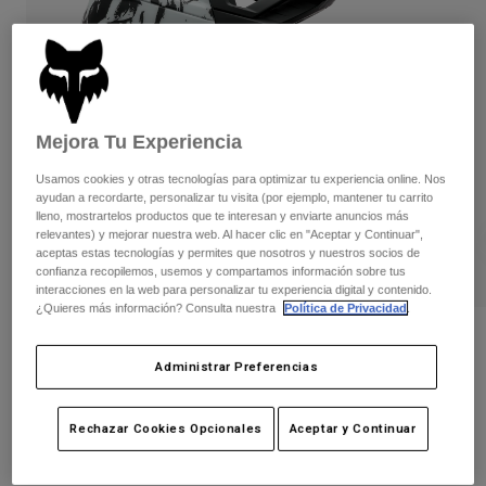
Pantalones
Protecciones
Pantalones
Camisas
Pantalones largos
Gafas de Protección
Ver todo
Guantes
Calcetines
Pantalones cortos
Ver todo
Chaquetas
Mejora Tu Experiencia
Chaquetas y chalecos
Mujer
Usamos cookies y otras tecnologías para optimizar tu experiencia online. Nos
Protecciones
ayudan a recordarte, personalizar tu visita (por ejemplo, mantener tu carrito
Camisetas y tops
Guantes
Moto
lleno, mostrartelos productos que te interesan y enviarte anuncios más
Gafas de protección
relevantes) y mejorar nuestra web. Al hacer clic en "Aceptar y Continuar",
Sudaderas
aceptas estas tecnologías y permites que nosotros y nuestros socios de
Protecciones
Cascos
Chaquetas
confianza recopilemos, usemos y compartamos información sobre tus
Calcetines
interacciones en la web para personalizar tu experiencia digital y contenido.
Camisetas
Pantalones
Gafas de protección
¿Quieres más información? Consulta nuestra
Política de Privacidad
.
Pantalones
Mochilas y accesorios
Casco Youth Proframe Thrive
Camisas
Botas
Calcetines
Administrar Preferencias
Ver todo
N.º de artículo
38352-008-OS
Recambios
Protecciones
Accesorios
Guantes
Rechazar Cookies Opcionales
Aceptar y Continuar
269,99 €
Niños
Gafas de Protección
Recambios