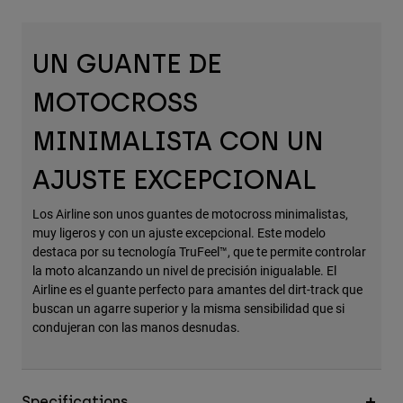
Accesorios
Ver Todo
UN GUANTE DE
Bolsas y Mochilas
MOTOCROSS
Gorras y Gorros
MINIMALISTA CON UN
Ver todo
AJUSTE EXCEPCIONAL
Los Airline son unos guantes de motocross minimalistas,
muy ligeros y con un ajuste excepcional. Este modelo
destaca por su tecnología TruFeel™, que te permite controlar
la moto alcanzando un nivel de precisión inigualable. El
Airline es el guante perfecto para amantes del dirt-track que
buscan un agarre superior y la misma sensibilidad que si
condujeran con las manos desnudas.
Specifications