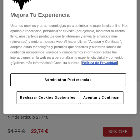
Pantalones
Protecciones
Pantalones
Camisas
Pantalones largos
Mejora Tu Experiencia
Gafas de Protección
Ver todo
Guantes
Calcetines
Usamos cookies y otras tecnologías para optimizar tu experiencia online. Nos
Pantalones cortos
ayudan a recordarte, personalizar tu visita (por ejemplo, mantener tu carrito
Ver todo
lleno, mostrartelos productos que te interesan y enviarte anuncios más
Chaquetas
relevantes) y mejorar nuestra web. Al hacer clic en "Aceptar y Continuar",
Chaquetas y chalecos
Mujer
aceptas estas tecnologías y permites que nosotros y nuestros socios de
Protecciones
confianza recopilemos, usemos y compartamos información sobre tus
interacciones en la web para personalizar tu experiencia digital y contenido.
Camisetas y tops
Guantes
Moto
¿Quieres más información? Consulta nuestra
Política de Privacidad
.
Gafas de protección
Sudaderas
Protecciones
Cascos
Chaquetas
Administrar Preferencias
Calcetines
Camisetas
Pantalones
Gafas de protección
Opiniones
Pantalones
Mochilas y accesorios
Rechazar Cookies Opcionales
Aceptar y Continuar
Camisas
Guante Airline
Botas
Calcetines
Ver todo
Recambios
Protecciones
N.º de artículo
21740
Accesorios
Guantes
Price reduced from
to
34,99 €
22,74 €
35% OFF
Niños
Gafas de Protección
Recambios