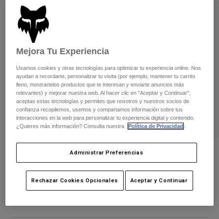
Pantalones
Protecciones
Pantalones
Camisas
Pantalones largos
Gafas de Protección
Ver todo
Guantes
Calcetines
Pantalones cortos
Mejora Tu Experiencia
Ver todo
Chaquetas
Usamos cookies y otras tecnologías para optimizar tu experiencia online. Nos
Chaquetas y chalecos
Mujer
ayudan a recordarte, personalizar tu visita (por ejemplo, mantener tu carrito
Protecciones
lleno, mostrartelos productos que te interesan y enviarte anuncios más
Camisetas y tops
Guantes
relevantes) y mejorar nuestra web. Al hacer clic en "Aceptar y Continuar",
Moto
aceptas estas tecnologías y permites que nosotros y nuestros socios de
Gafas de protección
Sudaderas
confianza recopilemos, usemos y compartamos información sobre tus
Protecciones
Cascos
interacciones en la web para personalizar tu experiencia digital y contenido.
Chaquetas
¿Quieres más información? Consulta nuestra
Política de Privacidad
.
Calcetines
Camisetas
Pantalones
Gafas de protección
Pantalones
Mochilas y accesorios
Guante Airline Juvenil
Administrar Preferencias
Camisas
Botas
Calcetines
Ver todo
N.º de artículo
31442-001-YS
Recambios
Protecciones
Rechazar Cookies Opcionales
Aceptar y Continuar
Accesorios
Guantes
Price reduced from
to
32,99 €
21,44 €
35% OFF
Niños
Gafas de Protección
Recambios