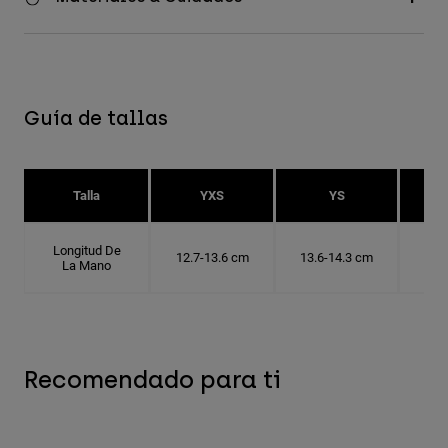
Guía de tallas
Talla
YXS
YS
Longitud De
12.7-13.6 cm
13.6-14.3 cm
14.
La Mano
Recomendado para ti