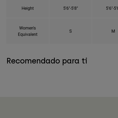
Height
5'6"-5'8"
5'6"-5'
Women's
S
M
Equivalent
Recomendado para ti