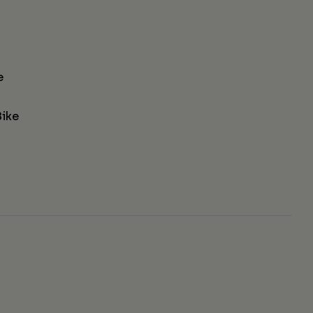
e
ike