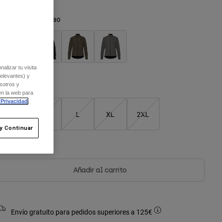
olor -
Marrón cacao
alizar tu visita
relevantes) y
sotros y
Cuadro de tallas
en la web para
 Privacidad
.
S
M
L
XL
2XL
y Continuar
seleccionado
Sin stock
Añadir al carrito
Envío gratuito para pedidos superiores a 125€