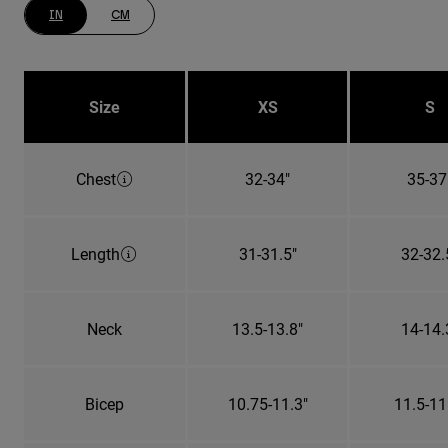
IN
CM
Size
XS
S
Chest
32-34"
35-37
Length
31-31.5"
32-32.
Neck
13.5-13.8"
14-14.
Bicep
10.75-11.3"
11.5-11