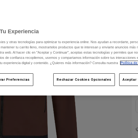
C
Tu Experiencia
s y otras tecnologías para optimizar tu experiencia online. Nos ayudan a recordarte, person
 mantener tu carrito lleno, mostrartelos productos que te interesan y enviarte anuncios más 
ra web. Al hacer clic en "Aceptar y Continuar", aceptas estas tecnologías y permites que no
ios de confianza recopilemos, usemos y compartamos información sobre tus interacciones 
 tu experiencia digital y contenido. ¿Quieres más información? Consulta nuestra
Política de
rar Preferencias
Rechazar Cookies Opcionales
Aceptar 