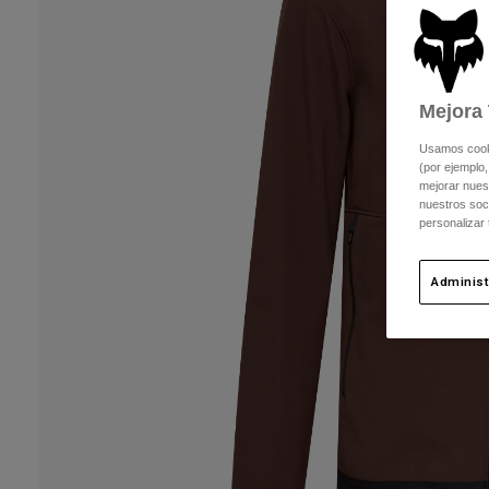
Mejora 
Usamos cookie
(por ejemplo,
mejorar nuest
nuestros soc
personalizar
Administ