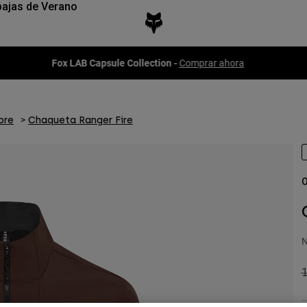
ajas de Verano
Fox LAB Capsule Collection -
Comprar ahora
bre
Chaqueta Ranger Fire
O
N
P