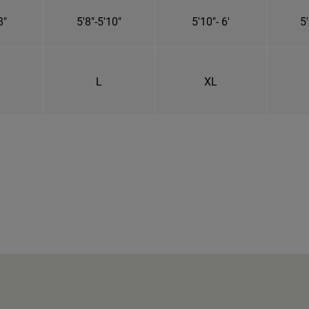
8"
5'8"-5'10"
5'10"- 6'
5'
L
XL