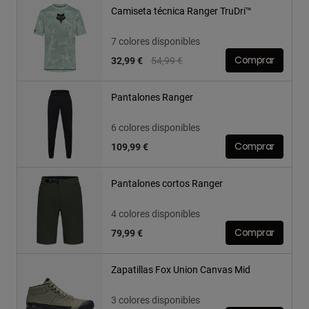
Camiseta técnica Ranger TruDri™
7 colores disponibles
Price reduced from
to
32,99 €
54,99 €
Comprar
Pantalones Ranger
6 colores disponibles
109,99 €
Comprar
Pantalones cortos Ranger
4 colores disponibles
79,99 €
Comprar
Zapatillas Fox Union Canvas Mid
3 colores disponibles