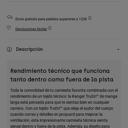
Accesorios
Ver Todo
Envío gratuito para pedidos superiores a 125€
Bolsas y Mochilas
Devoluciones fáciles
Gorras y Gorros
Ver todo
Descripción
Rendimiento técnico que funciona
tanto dentro como fuera de la pista
Toda la comodidad de tu camiseta favorita combinada con el
rendimiento de un tejido técnico: la Ranger TruDri™ de manga
larga está pensada para que te sientas bien en cualquier
camino. Con un tejido TruDri™ que aleja el sudor del cuerpo
cuando corres y detalles en jacquard para mejorar la
ventilación, esta impresionante camiseta técnica sienta
genial dentro y fuera de la pista. Además, su diseño para