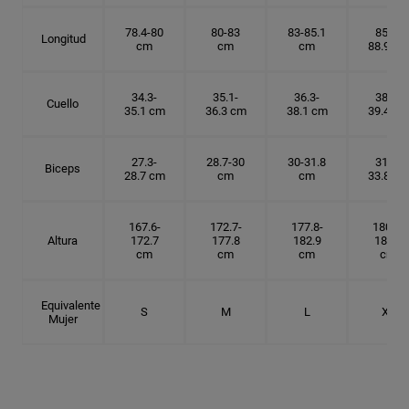
78.4-80
80-83
83-85.1
85.1-
Longitud
cm
cm
cm
88.9 cm
34.3-
35.1-
36.3-
38.1-
Cuello
35.1 cm
36.3 cm
38.1 cm
39.4 cm
27.3-
28.7-30
30-31.8
31.8-
Biceps
28.7 cm
cm
cm
33.8 cm
167.6-
172.7-
177.8-
180.3-
Altura
172.7
177.8
182.9
185.5
cm
cm
cm
cm
Equivalente
S
M
L
XL
Mujer