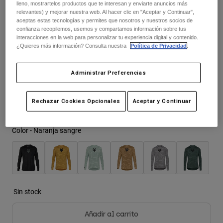
lleno, mostrartelos productos que te interesan y enviarte anuncios más
Chaquetas
Explorar Moto
Camisetas
relevantes) y mejorar nuestra web. Al hacer clic en "Aceptar y Continuar",
Price reduced from
to
64,99 €
45,49 €
30% OFF
Calcetines
aceptas estas tecnologías y permites que nosotros y nuestros socios de
Sudaderas
confianza recopilemos, usemos y compartamos información sobre tus
Ver todo
interacciones en la web para personalizar tu experiencia digital y contenido.
Product Help
Ver todo
Explorar MTB
¿Quieres más información? Consulta nuestra
Política de Privacidad
.
Cuadro de tallas
Guía de Equipamiento de Moto
Administrar Preferencias
Ropa Casual
Product Help
Accesorios
Guía de cuidado de cascos
S
M
L
XL
2XL
Guía de Equipamiento de MTB
Tops
Guía de cuidado de las botas
Rechazar Cookies Opcionales
Aceptar y Continuar
Gorras y Gorros
seleccionado
Sudaderas
Guía de cuidado de cascos
Bolsas y Mochilas
Chaquetas
Color -
Naranja sangre
Calcetines
Pantalones
Stickers
Pantalones Cortos
Otros Accesorios
Bañadores
Ver todo
Ver todo
Sin stock
Añadir al carrito