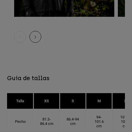
Guía de tallas
Talla
XS
S
M
L
94-
101.6-
81.3-
86.4-94
Pecho
101.6
109.2
86.4 cm
cm
cm
cm