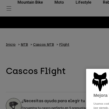
Mountain Bike
Moto
Lifestyle
Reb
Inicio
MTB
Cascos MTB
Flight
Cascos Flight
Mejora 
¿Necesitas ayuda para elegir tu casco?
Usamos cookie
Encuentra tu casco perfecto en 5 preguntas rápidas:
(por ejemplo,