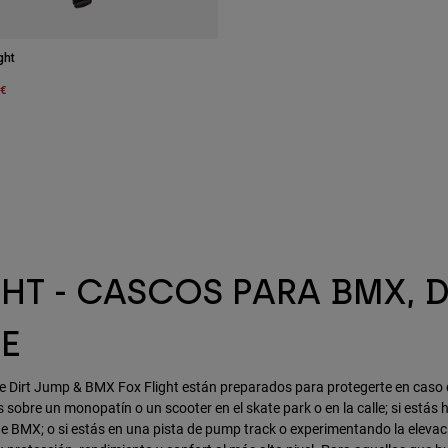
ght
m
 €
HT - CASCOS PARA BMX, D
TE
e Dirt Jump & BMX Fox Flight están preparados para protegerte en caso d
s sobre un monopatín o un scooter en el skate park o en la calle; si está
e BMX; o si estás en una pista de pump track o experimentando la elevaci