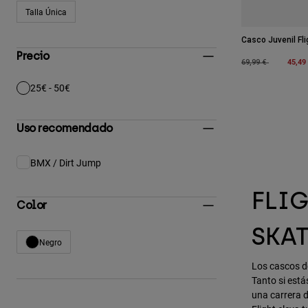
Talla Única
Afinar por Tamaño: Talla Única
Casco Juvenil Fli
Precio
Price reduced fro
to
45,49
69,99 €
25€ - 50€
Afinar por Precio: 25€ - 50€
Uso recomendado
BMX / Dirt Jump
Afinar por Uso recomendado: BMX / Dirt Jump
FLIG
Color
SKA
Negro
Afinar por Color: Negro
Los cascos d
Tanto si está
una carrera d