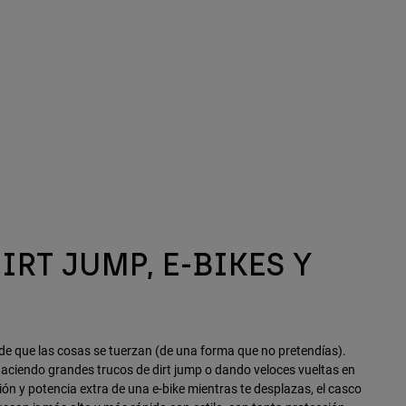
IRT JUMP, E-BIKES Y
e que las cosas se tuerzan (de una forma que no pretendías).
s haciendo grandes trucos de dirt jump o dando veloces vueltas en
ón y potencia extra de una e-bike mientras te desplazas, el casco