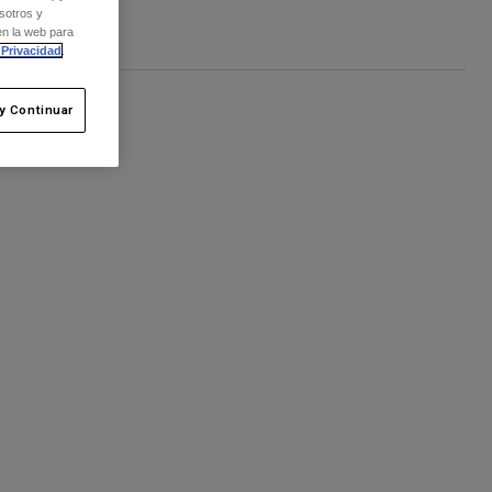
sotros y
en la web para
 Privacidad
.
y Continuar