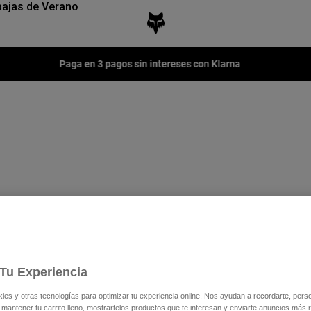
ajas de Verano
Paga en 3 pagos sin intereses con Klarna
Tu Experiencia
s y otras tecnologías para optimizar tu experiencia online. Nos ayudan a recordarte, person
 mantener tu carrito lleno, mostrartelos productos que te interesan y enviarte anuncios más 