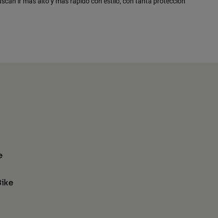
buscan ir más alto y más rápido con estilo, con tanta protección
e
ike