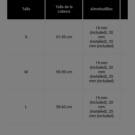
Talla de la
Tal
Talla
Almohadillas
cabeza
15 mm
(included), 20
S
51-55 cm
mm
16.
(installed), 25
mm (included)
15 mm
(included), 20
M
55-59 cm
mm
17.
(installed), 25
mm (included)
15 mm
(included), 20
L
59-63 cm
mm
18.
(installed), 25
mm (included)