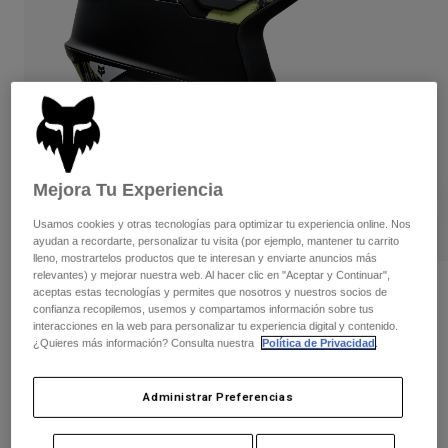
Pantalones
Protecciones
Pantalones
Camisas
Pantalones largos
Gafas de Protección
Ver todo
Guantes
Calcetines
Pantalones cortos
Ver todo
Chaquetas
Chaquetas y chalecos
Mujer
Protecciones
Mejora Tu Experiencia
Camisetas y tops
Guantes
Moto
Gafas de protección
Sudaderas
Usamos cookies y otras tecnologías para optimizar tu experiencia online. Nos
Protecciones
Cascos
ayudan a recordarte, personalizar tu visita (por ejemplo, mantener tu carrito
Chaquetas
lleno, mostrartelos productos que te interesan y enviarte anuncios más
Calcetines
Camisetas
relevantes) y mejorar nuestra web. Al hacer clic en "Aceptar y Continuar",
Pantalones
Gafas de protección
Casco Dropframe Pro Flow
aceptas estas tecnologías y permites que nosotros y nuestros socios de
Pantalones
confianza recopilemos, usemos y compartamos información sobre tus
Mochilas y accesorios
Camisas
interacciones en la web para personalizar tu experiencia digital y contenido.
Botas
Calcetines
N.º de artículo
38354
Ver todo
¿Quieres más información? Consulta nuestra
Política de Privacidad
.
Recambios
Protecciones
279,99 €
Accesorios
Guantes
Administrar Preferencias
Niños
Gafas de Protección
Recambios