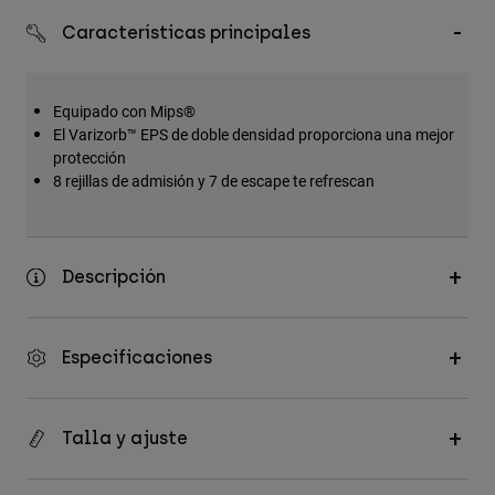
Accesorios
Características principales
Ver Todo
Bolsas y Mochilas
Equipado con Mips®
El Varizorb™ EPS de doble densidad proporciona una mejor
Gorras y Gorros
protección
Ver todo
8 rejillas de admisión y 7 de escape te refrescan
Descripción
Especificaciones
Talla y ajuste