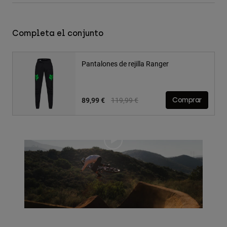
Completa el conjunto
Pantalones de rejilla Ranger
Price reduced from
to
89,99 €
119,99 €
Comprar