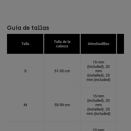
Guía de tallas
Talla de la
Tal
Talla
Almohadillas
cabeza
15 mm
(included), 20
S
51-55 cm
mm
16.
(installed), 25
mm (included)
15 mm
(included), 20
M
55-59 cm
mm
17.
(installed), 25
mm (included)
15 mm