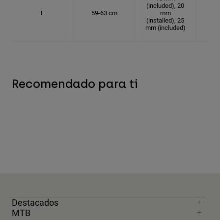
(included), 20
L
59-63 cm
mm
18.
(installed), 25
mm (included)
Recomendado para ti
Destacados
MTB