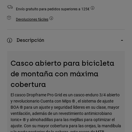
Accesorios
Envío gratuito para pedidos superiores a 125€
Ver Todo
Devoluciones fáciles
Bolsas y Mochilas
Gorras y Gorros
Descripción
Ver todo
Casco abierto para bicicleta
de montaña con máxima
cobertura
El casco Dropframe Pro Grid es un casco enduro 3/4 abierto
y revolucionario Cuenta con Mips ® , el sistema de ajuste
BOA ® para un ajuste y seguridad líderes en su clase, mayor
ventilación, además de un revestimiento antimicrobiano
Ionic+ ® y almohadillas para las mejillas para optimizar el
ajuste. Con su mayor cobertura para las orejas, la mandíbula
y la parte posterior de la cabeza, este casco de MTB