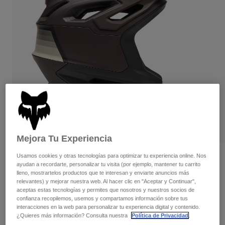
Pantalones
Protecciones
Pantalones
Camisas
Pantalones largos
Gafas de Protección
Ver todo
Guantes
Calcetines
Pantalones cortos
Ver todo
Chaquetas
Chaquetas y chalecos
Mujer
Protecciones
Camisetas y tops
Guantes
Moto
Gafas de protección
Sudaderas
Protecciones
Cascos
Chaquetas
Calcetines
Camisetas
Mejora Tu Experiencia
Pantalones
Gafas de protección
Pantalones
Usamos cookies y otras tecnologías para optimizar tu experiencia online. Nos
Mochilas y accesorios
Camisas
Opiniones
ayudan a recordarte, personalizar tu visita (por ejemplo, mantener tu carrito
Botas
Calcetines
Ver todo
lleno, mostrartelos productos que te interesan y enviarte anuncios más
Casco Dropframe Pro Grid
Recambios
relevantes) y mejorar nuestra web. Al hacer clic en "Aceptar y Continuar",
Protecciones
aceptas estas tecnologías y permites que nosotros y nuestros socios de
Accesorios
Guantes
N.º de artículo
33469
confianza recopilemos, usemos y compartamos información sobre tus
interacciones en la web para personalizar tu experiencia digital y contenido.
Niños
Gafas de Protección
Recambios
¿Quieres más información? Consulta nuestra
Política de Privacidad
.
279,99 €